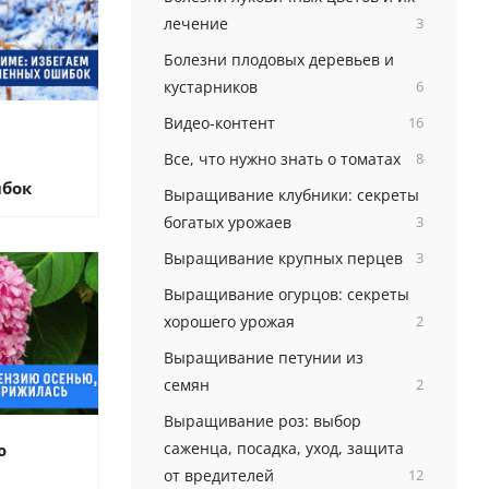
лечение
3
Болезни плодовых деревьев и
кустарников
6
Видео-контент
16
Все, что нужно знать о томатах
8
ибок
Выращивание клубники: секреты
богатых урожаев
3
Выращивание крупных перцев
3
Выращивание огурцов: секреты
хорошего урожая
2
Выращивание петунии из
семян
2
Выращивание роз: выбор
саженца, посадка, уход, защита
ю
от вредителей
12