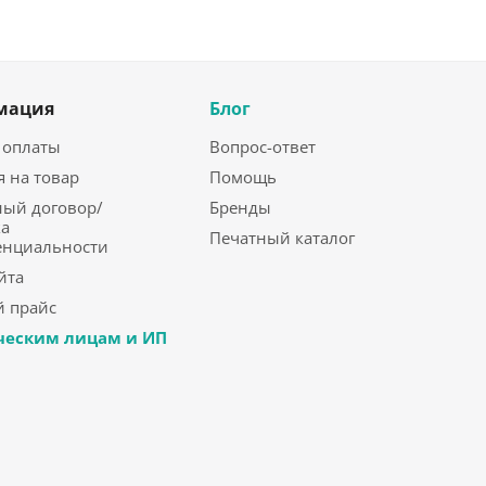
мация
Блог
 оплаты
Вопрос-ответ
я на товар
Помощь
ый договор/
Бренды
а
Печатный каталог
енциальности
йта
 прайс
еским лицам и ИП