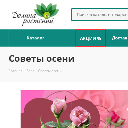
Каталог
Достав
АКЦИИ %
Советы осени
Главная
-
Блог
-
Советы осени