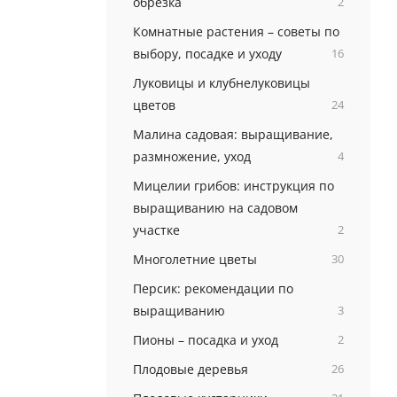
обрезка
2
Комнатные растения – советы по
выбору, посадке и уходу
16
Луковицы и клубнелуковицы
цветов
24
Малина садовая: выращивание,
размножение, уход
4
Мицелии грибов: инструкция по
выращиванию на садовом
участке
2
Многолетние цветы
30
Персик: рекомендации по
выращиванию
3
Пионы – посадка и уход
2
Плодовые деревья
26