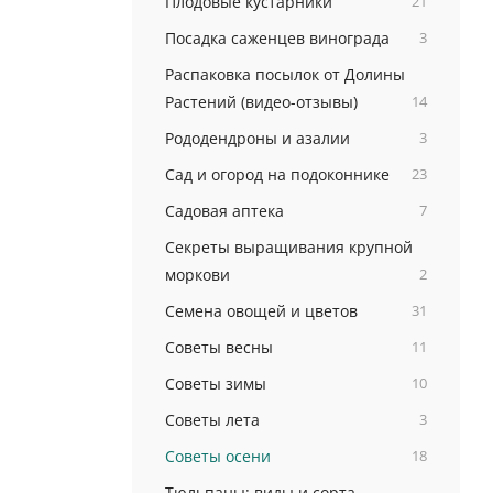
Плодовые кустарники
21
Посадка саженцев винограда
3
Распаковка посылок от Долины
Растений (видео-отзывы)
14
Рододендроны и азалии
3
Сад и огород на подоконнике
23
Садовая аптека
7
Секреты выращивания крупной
моркови
2
Семена овощей и цветов
31
Советы весны
11
Советы зимы
10
Советы лета
3
Советы осени
18
Тюльпаны: виды и сорта,