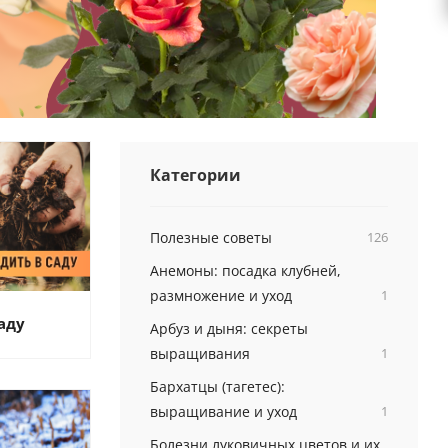
Категории
Полезные советы
126
Анемоны: посадка клубней,
размножение и уход
1
саду
Арбуз и дыня: секреты
выращивания
1
Бархатцы (тагетес):
выращивание и уход
1
Болезни луковичных цветов и их