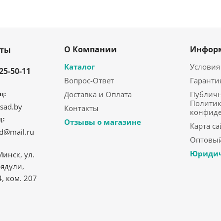
О Компании
Инфор
кты
Каталог
Условия
325-50-11
Вопрос-Ответ
Гаранти
Доставка и Оплата
Публичн
ц:
Политик
sad.by
Контакты
конфид
ц:
Отзывы о магазине
Карта са
ad@mail.ru
Оптовый
Юридич
Минск, ул.
ядули,
4, ком. 207