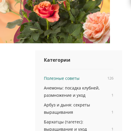
Категории
Полезные советы
126
Анемоны: посадка клубней,
размножение и уход
1
Арбуз и дыня: секреты
выращивания
1
Бархатцы (тагетес):
выращивание и уход
1