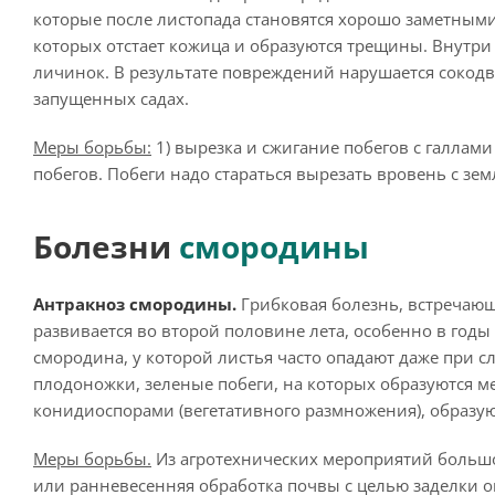
которые после листопада становятся хорошо заметными
которых отстает кожица и образуются трещины. Внутри
личинок. В результате повреждений нарушается сокодв
запущенных садах.
Меры борьбы:
1) вырезка и сжигание побегов с галлам
побегов. Побеги надо стараться вырезать вровень с зем
Болезни
смородины
Антракноз смородины.
Грибковая болезнь, встречающ
развивается во второй половине лета, особенно в год
смородина, у которой листья часто опадают даже при 
плодоножки, зеленые побеги, на которых образуются ме
конидиоспорами (вегетативного размножения), образу
Меры борьбы.
Из агротехнических мероприятий больш
или ранневесенняя обработка почвы с целью заделки о