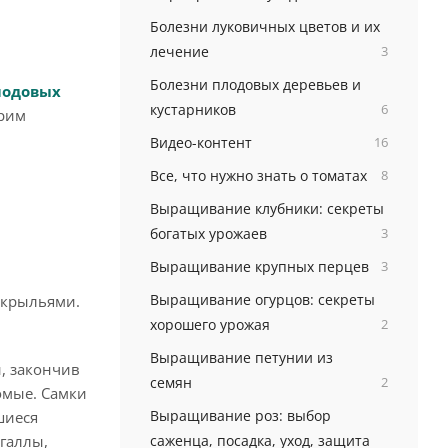
Болезни луковичных цветов и их
лечение
3
Болезни плодовых деревьев и
лодовых
кустарников
6
трим
Видео-контент
16
Все, что нужно знать о томатах
8
Выращивание клубники: секреты
богатых урожаев
3
Выращивание крупных перцев
3
Выращивание огурцов: секреты
 крыльями.
хорошего урожая
2
Выращивание петунии из
, закончив
семян
2
омые. Самки
Выращивание роз: выбор
шиеся
 галлы,
саженца, посадка, уход, защита