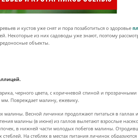
евьев и кустов уже снят и пора позаботиться о здоровье
п
зней. Некоторые из них садоводы уже знают, поэтому рассмо
вредоносные объекты.
аллицей.
марика, черного цвета, с коричневой спиной и прозрачными
 мм. Повреждает малину, ежевику.
х малины. Весной личинки продолжают питаться в галлах и
етения малины (в июне) из галлов вылетают взрослые насек
я почек, в нижней части молодых побегов малины. Отродив
 стеблей. На стеблях в местах питания личинок образуются