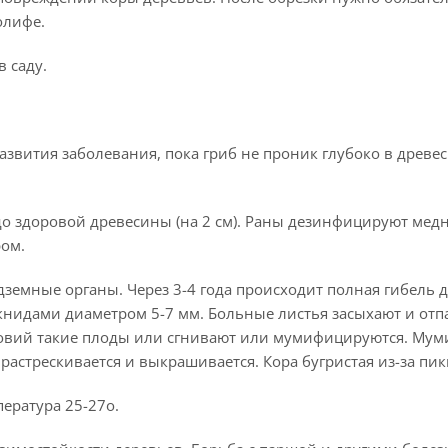
олифе.
 саду.
звития заболевания, пока гриб не проник глубоко в древе
о здоровой древесины (на 2 см). Раны дезинфицируют мед
ром.
дземные органы. Через 3-4 года происходит полная гибель д
книдами диаметром 5-7 мм. Больные листья засыхают и отп
словий такие плоды или сгнивают или мумифицируются. Мум
астрескивается и выкрашивается. Кора бугристая из-за пик
ература 25-27о.