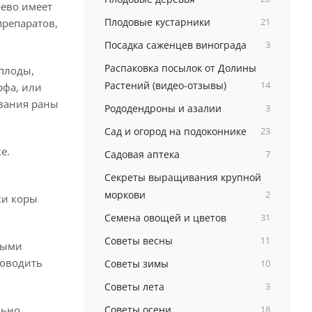
рево имеет
Плодовые кустарники
21
препаратов,
Посадка саженцев винограда
3
Распаковка посылок от Долины
 плоды,
Растений (видео-отзывы)
14
рфа, или
ивания раны
Рододендроны и азалии
3
Сад и огород на подоконнике
23
е.
Садовая аптека
7
Секреты выращивания крупной
моркови
2
ки коры
Семена овощей и цветов
31
Советы весны
11
выми
роводить
Советы зимы
10
Советы лета
3
льно
Советы осени
18