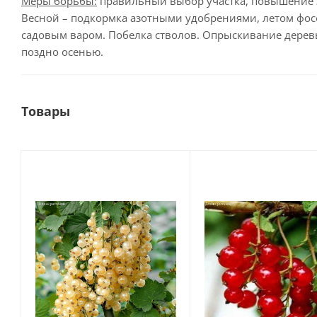
Меры борьбы:
правильный выбор участка, повышение з
Весной – подкормка азотными удобрениями, летом фос
садовым варом. Побелка стволов. Опрыскивание дерев
поздно осенью.
Товары