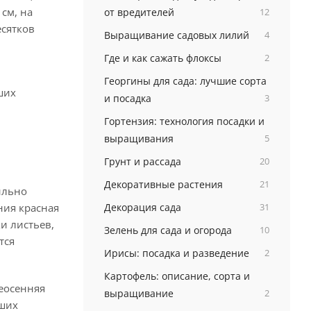
см, на
от вредителей
12
есятков
Выращивание садовых лилий
4
Где и как сажать флоксы
2
Георгины для сада: лучшие сорта
ших
и посадка
3
Гортензия: технология посадки и
выращивания
5
Грунт и рассада
20
Декоративные растения
21
ильно
ния красная
Декорация сада
31
и листьев,
Зелень для сада и огорода
10
тся
Ирисы: посадка и разведение
2
Картофель: описание, сорта и
еосенняя
выращивание
2
вших