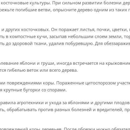
ие косточковые культуры. При сильном развитии болезни де
режьте погибшие ветви, опрысните дерево одним из таких 
и других косточковых. Он поражает листья, почки, цветки,
ить в компостные кучи, засыпав небольшим слоем земли, то
тить до здоровой ткани, удалив побуревшую. Для обеззараж
левание яблони и груши, иногда встречается на крыжовник
ся гибелью веток или всего дерева.
ыми повреждениями коры. Пораженные цитоспорозом участ
я крупные бугорки со спорами.
правила агротехники и ухода за яблонями и другими плодо
ть, обрабатывать против разных болезней и вредителей, п
 повреждений коры деревьев. После обрезки нужно обязате