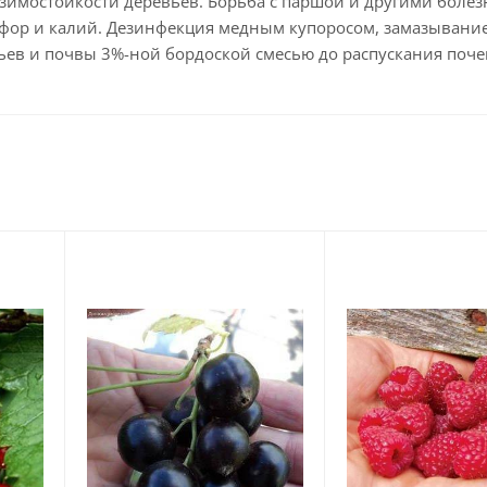
имостойкости деревьев. Борьба с паршой и другими болез
фор и калий. Дезинфекция медным купоросом, замазывани
ьев и почвы 3%-ной бордоской смесью до распускания поче