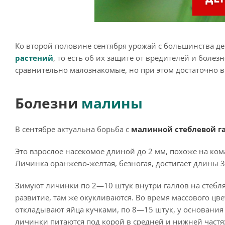
Ко второй половине сентября урожай с большинства дер
растений
, то есть об их защите от вредителей и боле
сравнительно малознакомые, но при этом достаточно 
Болезни
малины
В сентябре актуальна борьба с
малинной стеблевой г
Это взрослое насекомое длиной до 2 мм, похоже на ко
Личинка оранжево-желтая, безногая, достигает длины 3
Зимуют личинки по 2—10 штук внутри галлов на стебля
развитие, там же окукливаются. Во время массового цв
откладывают яйца кучками, по 8—15 штук, у основани
личинки питаются под корой в средней и нижней частях