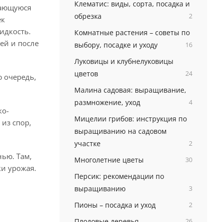
Клематис: виды, сорта, посадка и
вающуюся
обрезка
2
ек
идкость.
Комнатные растения – советы по
ей и после
выбору, посадке и уходу
16
Луковицы и клубнелуковицы
цветов
24
ю очередь,
Малина садовая: выращивание,
размножение, уход
4
ко-
Мицелии грибов: инструкция по
из спор,
выращиванию на садовом
участке
2
ью. Там,
Многолетние цветы
30
ки урожая.
Персик: рекомендации по
выращиванию
3
Пионы – посадка и уход
2
Плодовые деревья
26