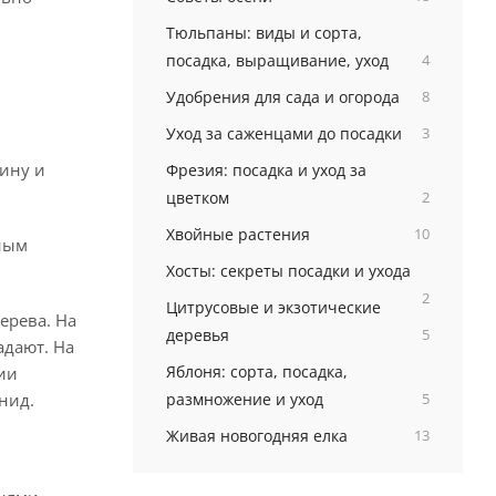
Тюльпаны: виды и сорта,
посадка, выращивание, уход
4
Удобрения для сада и огорода
8
Уход за саженцами до посадки
3
сину и
Фрезия: посадка и уход за
цветком
2
Хвойные растения
10
ным
Хосты: секреты посадки и ухода
2
Цитрусовые и экзотические
ерева. На
деревья
5
адают. На
Яблоня: сорта, посадка,
ии
нид.
размножение и уход
5
Живая новогодняя елка
13