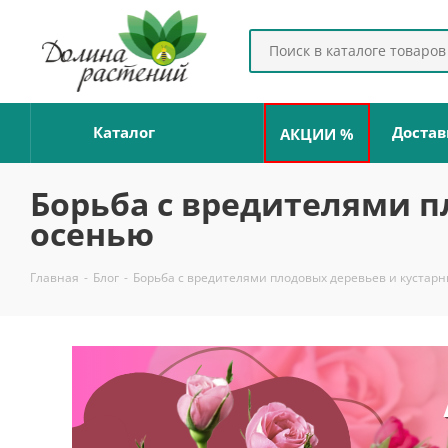
Каталог
Достав
АКЦИИ %
Борьба с вредителями п
осенью
Главная
-
Блог
-
Борьба с вредителями плодовых деревьев и кустар