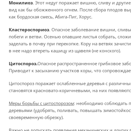
Монилиоз
. Этот недуг поражает вишню, сливу и друг
вид как бы обожженного огнем. После сбора плодов вы
как бордоская смесь, Абига-Пиг, Хорус.
Кластероспориоз
. Опасное заболевание вишни, сливы 
побеги и ветви. Осенью опавшие листья собрать, слож
заделать в почву при перекопке. Кору на ветвях зачис
в нее надо втереть кашицу из щавеля (не конского).
Цитоспороз.
Опасное распространенное грибковое забо
Приводит к засыханию участков коры, что сопровождает
Цитоспороз поражает ослабленные деревья с различн
становятся красновато-коричневыми, на них появляютс
Меры борьбы с цитоспорозом
: необходимо соблюдать 
деревьями (удобрять, поливать, повышать зимостойкос
своевременную обрезку).
Важно не допускать появления механических и других