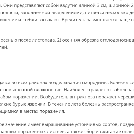
. Они представляют собой вздутия длиной 3 см, шириной 2 
 полости, заполненной выделениями, питается несколько д
ижение и стебли засыхают. Вредитель размножается чаще в
и осенью после листопада. 2) осенняя обрезка отплодоносив
лей.
аяся во всех районах возделывания смородины. Болезнь с
ы с повышенной влажностью. Наиболее страдает от заболева
слабом поражении. Возбудитель антракноза поражает черешк
лкие бурые язвочки. В течение лета болезнь распространяе
ющимися в местах поражения.
ое значение имеет выращивание устойчивых сортов, поздн
павших пораженных листьев, а также сбор и сжигание опа