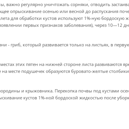
ны, важно регулярно уничтожать сорняки, отводить застаи
щее опрыскивание осенью или весной до распускания поч
 лета для обработки кустов используют 1%-ную бордоскую ж
появлении первых признаков заболевания), через 10—12 дн
ни - гриб, который развивается только на листьях, в перву
 местах этих пятен на нижней стороне листа развиваются яр
на месте подушечек образуются буровато-желтые столбики 
ородины и крыжовника. Перекопка почвы под кустами осен
рыскивание кустов 1%-ной бордоской жидкостью после убор