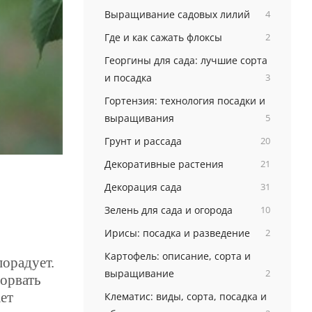
Выращивание садовых лилий
4
Где и как сажать флоксы
2
Георгины для сада: лучшие сорта
и посадка
3
Гортензия: технология посадки и
выращивания
5
Грунт и рассада
20
Декоративные растения
21
Декорация сада
31
Зелень для сада и огорода
10
Ирисы: посадка и разведение
2
Картофель: описание, сорта и
порадует.
выращивание
2
торвать
ает
Клематис: виды, сорта, посадка и