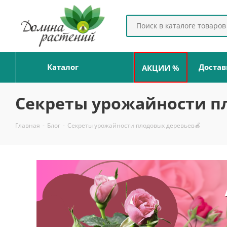
Каталог
Достав
АКЦИИ %
Секреты урожайности п
Главная
-
Блог
-
Секреты урожайности плодовых деревьев🍎