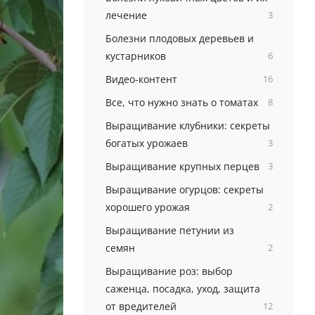
лечение
3
Болезни плодовых деревьев и
кустарников
6
Видео-контент
16
Все, что нужно знать о томатах
8
Выращивание клубники: секреты
богатых урожаев
3
Выращивание крупных перцев
3
Выращивание огурцов: секреты
хорошего урожая
2
Выращивание петунии из
семян
2
Выращивание роз: выбор
саженца, посадка, уход, защита
от вредителей
12