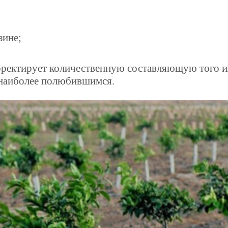
зине;
рректирует количественную составляющую того и
е наиболее полюбившимся.