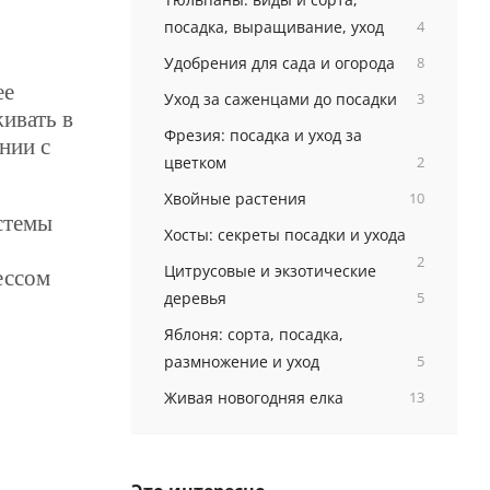
посадка, выращивание, уход
4
Удобрения для сада и огорода
8
ее
Уход за саженцами до посадки
3
ивать в
Фрезия: посадка и уход за
нии с
цветком
2
Хвойные растения
10
стемы
Хосты: секреты посадки и ухода
2
Цитрусовые и экзотические
ессом
деревья
5
Яблоня: сорта, посадка,
размножение и уход
5
Живая новогодняя елка
13