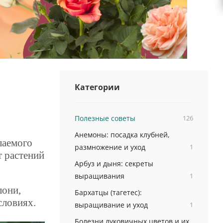
Категории
Полезные советы
126
Анемоны: посадка клубней,
лаемого
размножение и уход
1
т растений
Арбуз и дыня: секреты
выращивания
1
лони,
Бархатцы (тагетес):
словиях.
выращивание и уход
1
Болезни луковичных цветов и их