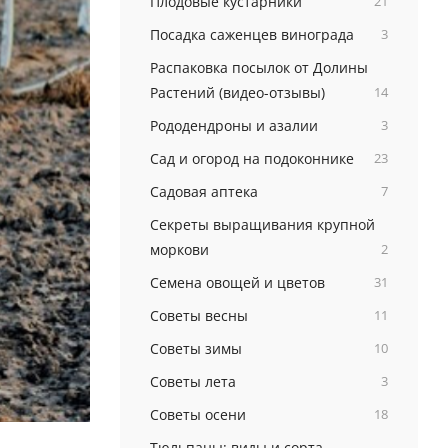
Плодовые кустарники
21
Посадка саженцев винограда
3
Распаковка посылок от Долины
Растений (видео-отзывы)
14
Рододендроны и азалии
3
Сад и огород на подоконнике
23
Садовая аптека
7
Секреты выращивания крупной
моркови
2
Семена овощей и цветов
31
Советы весны
11
Советы зимы
10
Советы лета
3
Советы осени
18
Тюльпаны: виды и сорта,