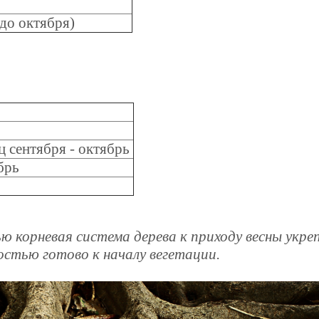
сень (до октября)
ц сентября - октябрь
брь
ю корневая система дерева к приходу весны укре
остью готово к началу вегетации.