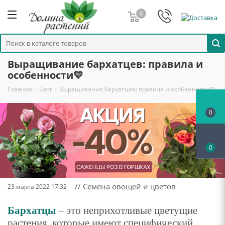
0
Выращивание бархатцев: правила и
особенности💛
Главная
-
Блог
-
Выращивание бархатцев: правила и особенности💛
0
0
// Семена овощей и цветов
23 марта 2022 17:32
Бархатцы
– это неприхотливые цветущие
растения, которые имеют специфический