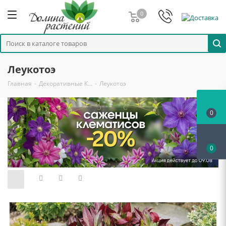
0
Леукотоэ
Главная
-
Декоративные К…
-
Леукотоэ
0
0