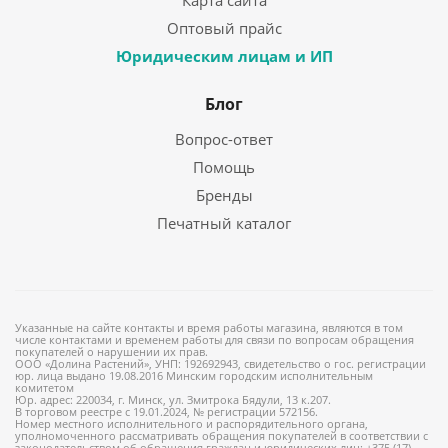
Карта сайта
Оптовый прайс
Юридическим лицам и ИП
Блог
Вопрос-ответ
Помощь
Бренды
Печатный каталог
Указанные на сайте контакты и время работы магазина, являются в том
числе контактами и временем работы для связи по вопросам обращения
покупателей о нарушении их прав.
ООО «Долина Растений», УНП: 192692943, свидетельство о гос. регистрации
юр. лица выдано 19.08.2016 Минским городским исполнительным
комитетом
Юр. адрес: 220034, г. Минск, ул. Змитрока Бядули, 13 к.207.
В торговом реестре с 19.01.2024, № регистрации 572156.
Номер местного исполнительного и распорядительного органа,
уполномоченного рассматривать обращения покупателей в соответствии с
законодательством об обращения граждан и юридических лиц: +375 (17)