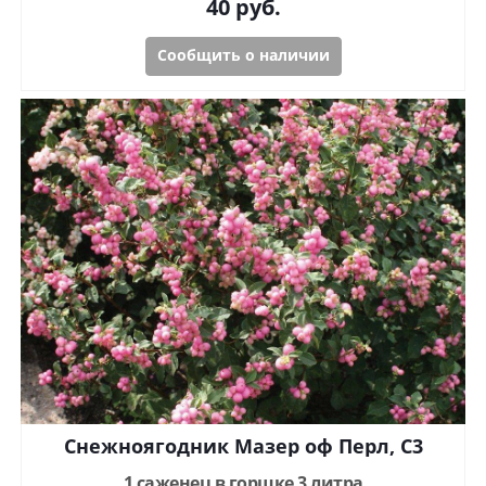
40
руб.
Сообщить о наличии
Снежноягодник Мазер оф Перл, С3
1 саженец в горшке 3 литра