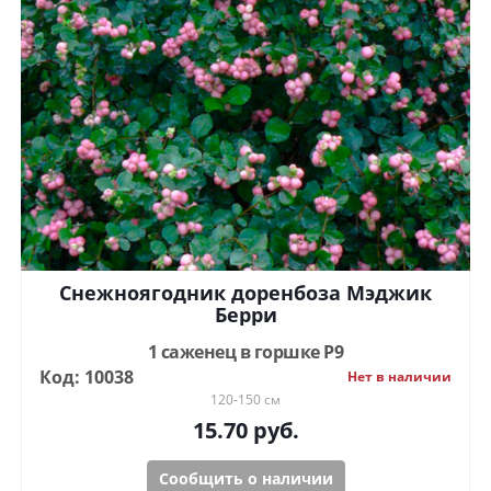
Снежноягодник доренбоза Мэджик
Берри
1 саженец в горшке Р9
Код: 10038
Нет в наличии
120-150 см
15.70
руб.
Сообщить о наличии