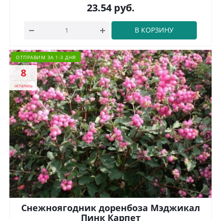
23.54
руб.
В КОРЗИНУ
ОТПРАВИМ ЗА 1-3 ДНЯ
8
осталось
Снежноягодник доренбоза Мэджикал
Пинк Карпет