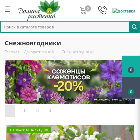
0
Снежноягодники
Главная
-
Декоративные К…
-
Снежноягодники
0
0
ОТПРАВИМ ЗА 1-3 ДНЯ