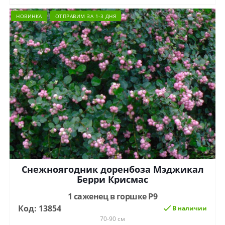
НОВИНКА
ОТПРАВИМ ЗА 1-3 ДНЯ
Снежноягодник доренбоза Мэджикал
Берри Крисмас
1 саженец в горшке Р9
Код: 13854
В наличии
70-90 см