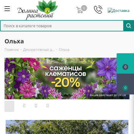
0
Ольха
Главная
-
Декоративные д…
-
Ольха
0
0