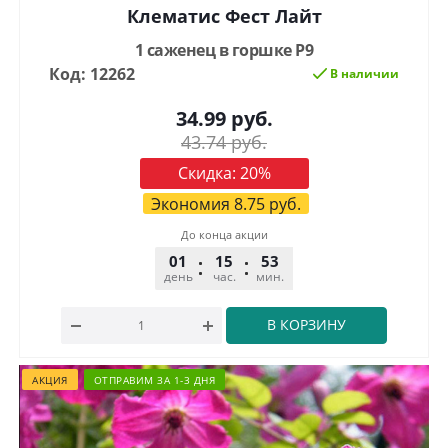
Клематис Фест Лайт
1 саженец в горшке Р9
Код: 12262
В наличии
34.99
руб.
43.74
руб.
Скидка:
20
%
Экономия
8.75
руб.
До конца акции
01
15
53
32
день
час.
мин.
сек.
В КОРЗИНУ
АКЦИЯ
ОТПРАВИМ ЗА 1-3 ДНЯ