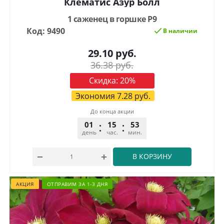
Клематис Азур Болл
1 саженец в горшке Р9
Код: 9490
В наличии
29.10
руб.
36.38
руб.
Скидка:
20
%
Экономия
7.28
руб.
До конца акции
01
15
53
32
день
час.
мин.
сек.
В КОРЗИНУ
АКЦИЯ
ОТПРАВИМ ЗА 1-3 ДНЯ