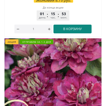
Экономия
8.75
руб.
До конца акции
01
15
53
32
день
час.
мин.
сек.
В КОРЗИНУ
АКЦИЯ
ОТПРАВИМ ЗА 1-3 ДНЯ