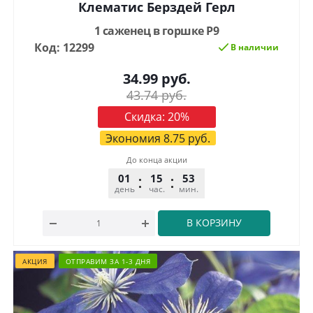
Клематис Берздей Герл
1 саженец в горшке Р9
Код: 12299
В наличии
34.99
руб.
43.74
руб.
Скидка:
20
%
Экономия
8.75
руб.
До конца акции
01
15
53
32
день
час.
мин.
сек.
В КОРЗИНУ
АКЦИЯ
ОТПРАВИМ ЗА 1-3 ДНЯ