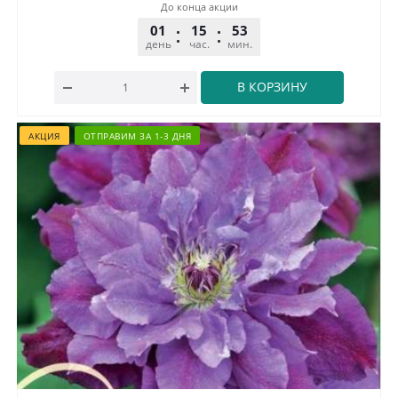
До конца акции
01
15
53
32
день
час.
мин.
сек.
В КОРЗИНУ
АКЦИЯ
ОТПРАВИМ ЗА 1-3 ДНЯ