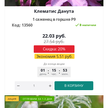
Клематис Данута
1 саженец в горшке Р9
Код: 13560
В наличии
22.03
руб.
27.54
руб.
Скидка:
20
%
Экономия
5.51
руб.
До конца акции
01
15
53
32
день
час.
мин.
сек.
В КОРЗИНУ
АКЦИЯ
ОТПРАВИМ ЗА 1-3 ДНЯ