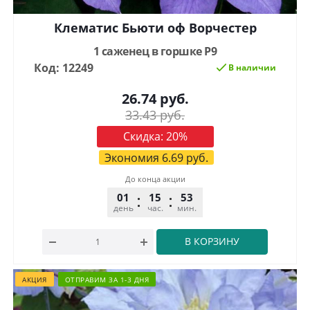
Клематис Бьюти оф Ворчестер
1 саженец в горшке Р9
Код: 12249
В наличии
26.74
руб.
33.43
руб.
Скидка:
20
%
Экономия
6.69
руб.
До конца акции
01
15
53
32
день
час.
мин.
сек.
В КОРЗИНУ
АКЦИЯ
ОТПРАВИМ ЗА 1-3 ДНЯ