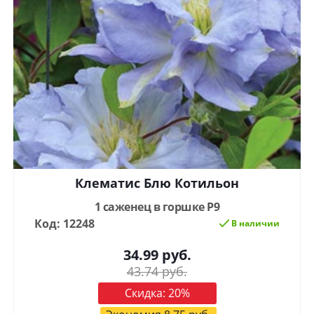
Клематис Блю Котильон
1 саженец в горшке Р9
Код: 12248
В наличии
34.99
руб.
43.74
руб.
Скидка:
20
%