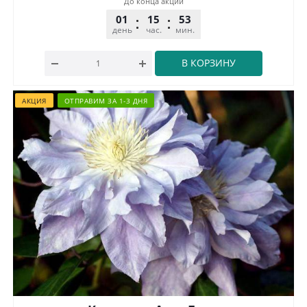
До конца акции
01
15
53
32
день
час.
мин.
сек.
В КОРЗИНУ
АКЦИЯ
ОТПРАВИМ ЗА 1-3 ДНЯ