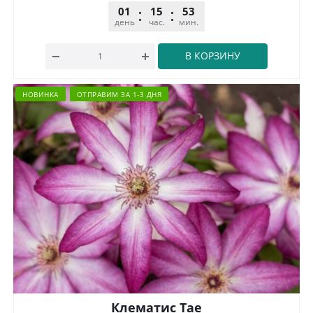
01
15
53
32
день
час.
мин.
сек.
В КОРЗИНУ
НОВИНКА
ОТПРАВИМ ЗА 1-3 ДНЯ
Клематис Тае