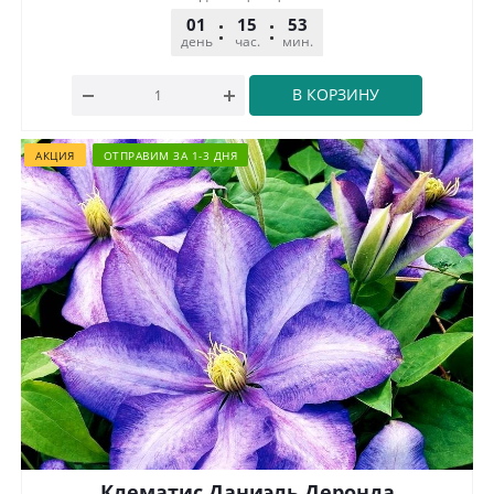
01
15
53
32
день
час.
мин.
сек.
В КОРЗИНУ
АКЦИЯ
ОТПРАВИМ ЗА 1-3 ДНЯ
Клематис Даниэль Деронда