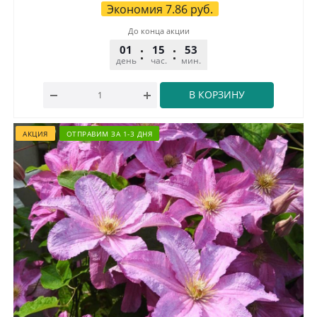
Экономия
7.86
руб.
До конца акции
01
15
53
32
день
час.
мин.
сек.
В КОРЗИНУ
АКЦИЯ
ОТПРАВИМ ЗА 1-3 ДНЯ