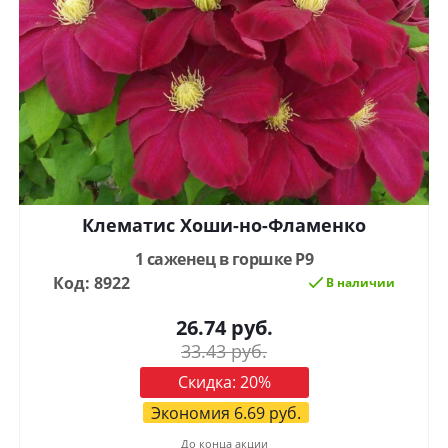
Клематис Хоши-но-Фламенко
1 саженец в горшке Р9
Код: 8922
В наличии
26.74
руб.
33.43
руб.
Скидка:
20
%
Экономия
6.69
руб.
До конца акции