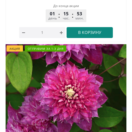
До конца акции
01
15
53
32
день
час.
мин.
сек.
В КОРЗИНУ
АКЦИЯ
ОТПРАВИМ ЗА 1-3 ДНЯ