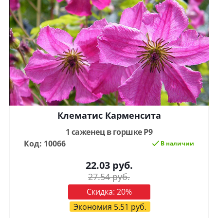
Клематис Карменсита
1 саженец в горшке Р9
Код: 10066
В наличии
22.03
руб.
27.54
руб.
Скидка:
20
%
Экономия
5.51
руб.