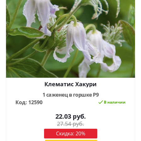
Клематис Хакури
1 саженец в горшке Р9
Код: 12590
В наличии
22.03
руб.
27.54
руб.
Скидка:
20
%