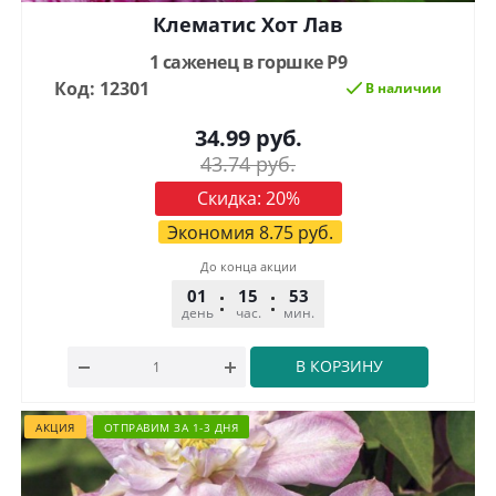
Клематис Хот Лав
1 саженец в горшке Р9
Код: 12301
В наличии
34.99
руб.
43.74
руб.
Скидка:
20
%
Экономия
8.75
руб.
До конца акции
01
15
53
32
день
час.
мин.
сек.
В КОРЗИНУ
АКЦИЯ
ОТПРАВИМ ЗА 1-3 ДНЯ