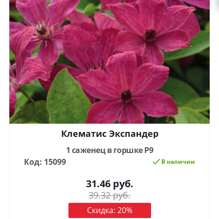
Клематис Экспандер
1 саженец в горшке Р9
Код: 15099
В наличии
31.46
руб.
39.32
руб.
Скидка:
20
%