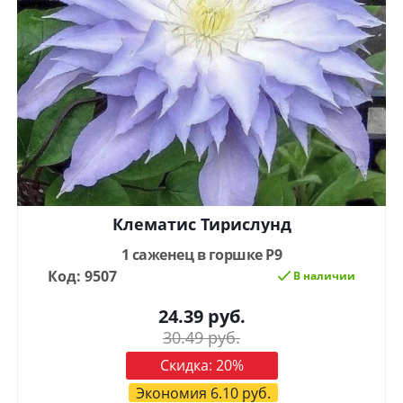
Клематис Тирислунд
1 саженец в горшке Р9
Код: 9507
В наличии
24.39
руб.
30.49
руб.
Скидка:
20
%
Экономия
6.10
руб.