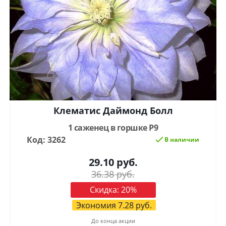
Клематис Даймонд Болл
1 саженец в горшке Р9
Код: 3262
В наличии
29.10
руб.
36.38
руб.
Скидка:
20
%
Экономия
7.28
руб.
До конца акции