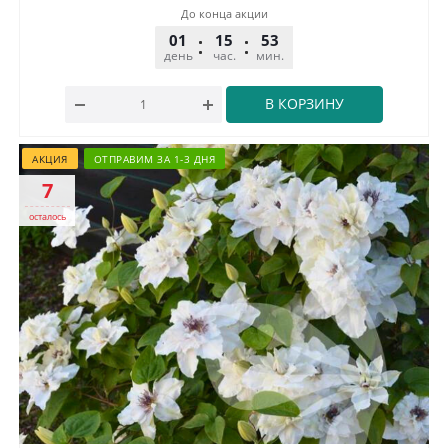
До конца акции
01
15
53
32
день
час.
мин.
сек.
В КОРЗИНУ
АКЦИЯ
ОТПРАВИМ ЗА 1-3 ДНЯ
7
осталось