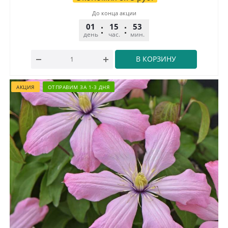
До конца акции
01
15
53
32
день
час.
мин.
сек.
В КОРЗИНУ
АКЦИЯ
ОТПРАВИМ ЗА 1-3 ДНЯ