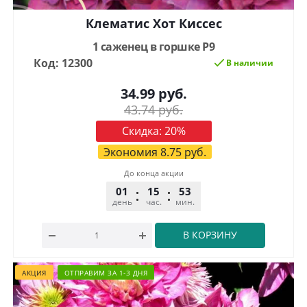
Клематис Хот Киссес
1 саженец в горшке Р9
Код: 12300
В наличии
34.99
руб.
43.74
руб.
Скидка:
20
%
Экономия
8.75
руб.
До конца акции
01
15
53
32
день
час.
мин.
сек.
В КОРЗИНУ
АКЦИЯ
ОТПРАВИМ ЗА 1-3 ДНЯ