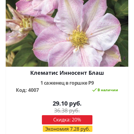
Клематис Инносент Блаш
1 саженец в горшке Р9
Код: 4007
В наличии
29.10
руб.
36.38
руб.
Скидка:
20
%
Экономия
7.28
руб.