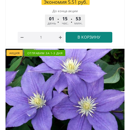
Экономия
5.51
руб.
До конца акции
01
15
53
32
день
час.
мин.
сек.
В КОРЗИНУ
АКЦИЯ
ОТПРАВИМ ЗА 1-3 ДНЯ