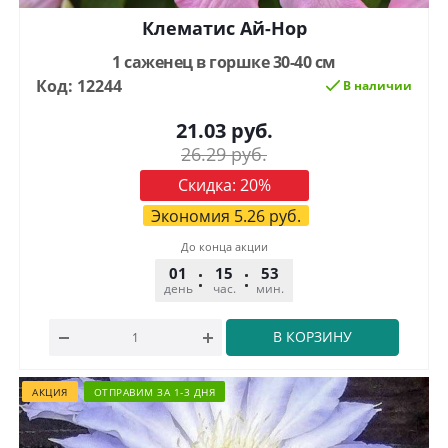
Клематис Ай-Нор
1 саженец в горшке 30-40 см
Код: 12244
В наличии
21.03
руб.
26.29
руб.
Скидка:
20
%
Экономия
5.26
руб.
До конца акции
01
15
53
32
день
час.
мин.
сек.
В КОРЗИНУ
АКЦИЯ
ОТПРАВИМ ЗА 1-3 ДНЯ