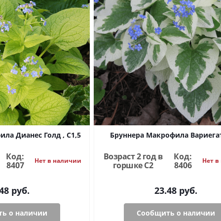
ла Дианес Голд , С1,5
Бруннера Макрофила Вариегат
Код:
Возраст 2 год в
Код:
Нет в наличии
Нет в
8407
горшке C2
8406
48
руб.
23.48
руб.
ь о наличии
Сообщить о наличии