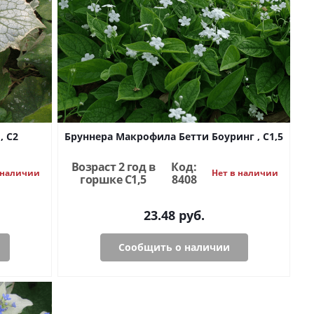
, C2
Бруннера Макрофила Бетти Боуринг , С1,5
Возраст 2 год в
Код:
 наличии
Нет в наличии
горшке C1,5
8408
23.48
руб.
Сообщить о наличии