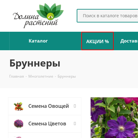
Каталог
Достав
АКЦИИ %
Бруннеры
Главная
-
Многолетние
-
Бруннеры
Семена Овощей
Семена Цветов