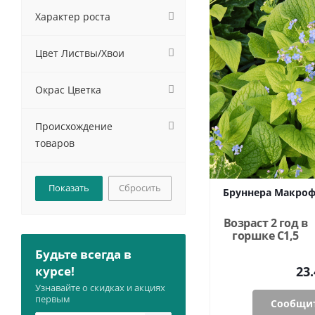
Характер роста
Цвет Листвы/Хвои
Окрас Цветка
Происхождение
товаров
Сбросить
Бруннера Макрофи
Возраст 2 год в
горшке C1,5
Будьте всегда в
23.
курсе!
Узнавайте о скидках и акциях
первым
Сообщит