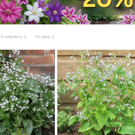
По алфавиту
По цене