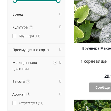
Бренд
Культура
?
Бруннера (
11
)
Бруннера Макр
Преимущество сорта
1 корневище
Месяц начало
?
цветения
29.
Высота
?
Сообщит
Аромат
?
Отсутствует (
11
)