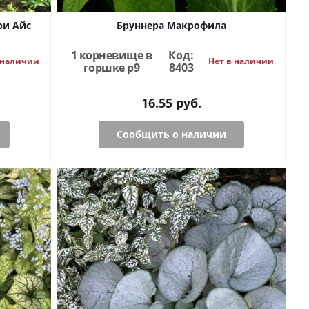
ри Айс
Бруннера Макрофила
1 корневище в
Код:
 наличии
Нет в наличии
горшке р9
8403
16.55
руб.
Сообщить о наличии