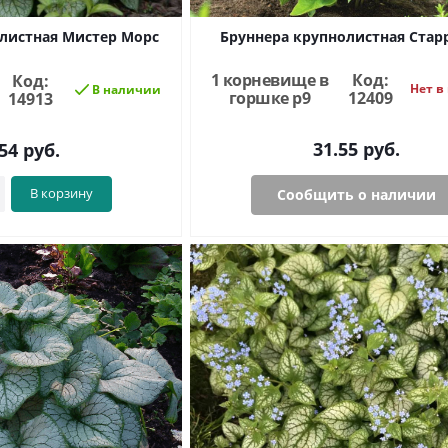
листная Мистер Морс
Бруннера крупнолистная Стар
1 корневище в
Код:
Код:
Нет в
В наличии
горшке р9
12409
14913
31.55
руб.
54
руб.
В корзину
Сообщить о наличии