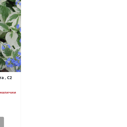
а , C2
 наличии