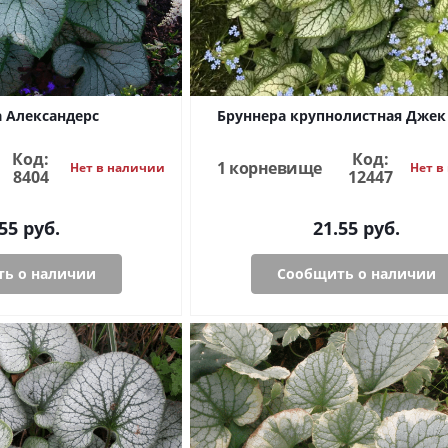
 Александерс
Бруннера крупнолистная Джек
Код:
Код:
1 корневище
Нет в наличии
Нет в
8404
12447
55
руб.
21.55
руб.
ь о наличии
Сообщить о наличии