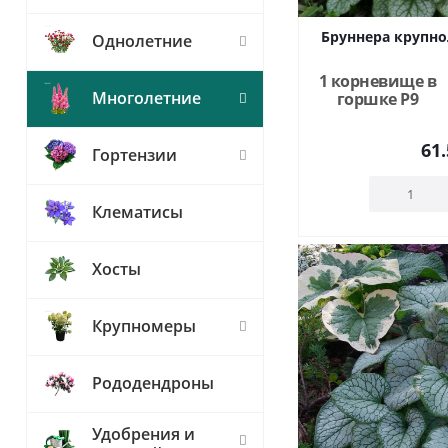
Бруннера крупно
Однолетние
1 корневище в
Многолетние
горшке Р9
61.
Гортензии
Клематисы
Хосты
Крупномеры
Рододендроны
Удобрения и