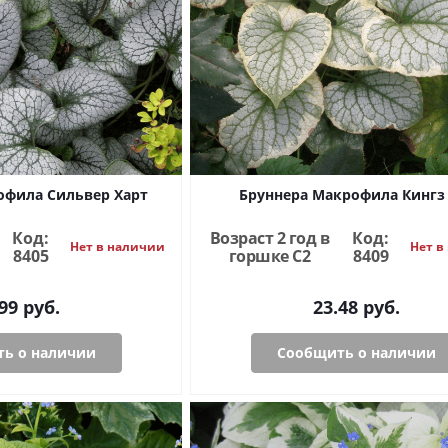
офила Сильвер Харт
Бруннера Макрофила Кингз 
Код:
Возраст 2 год в
Код:
Нет в наличии
Нет в
8405
горшке C2
8409
99
руб.
23.48
руб.
ь о наличии
Сообщить о наличии