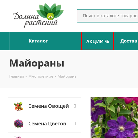
Каталог
Достав
АКЦИИ %
Майораны
Главная
-
Многолетние
-
Майораны
Семена Овощей
Семена Цветов