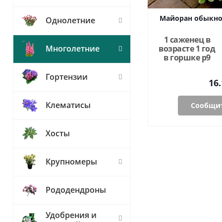
Майоран обыкно
Однолетние
1 саженец в
возрасте 1 год
Многолетние
в горшке p9
Гортензии
16.
Клематисы
Сообщит
Хосты
Крупномеры
Рододендроны
Удобрения и