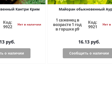
венный Кантри Крим
Майоран обыкновенный Ау
1 саженец в
Код:
Код:
возрасте 1 год
Нет в наличии
Нет в
9922
9921
в горшке p9
13
руб.
16.13
руб.
ь о наличии
Сообщить о наличии