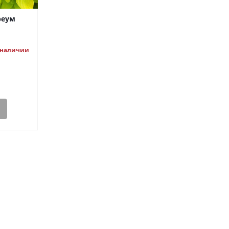
реум
 наличии