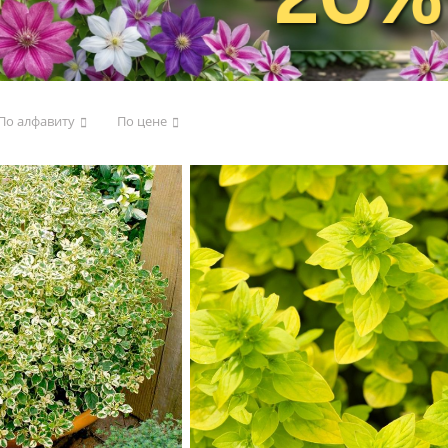
По алфавиту
По цене