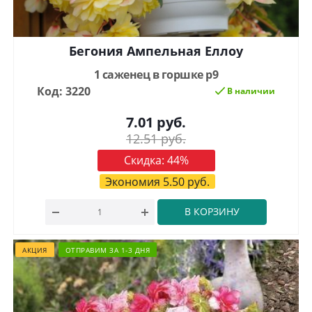
Бегония Ампельная Еллоу
1 саженец в горшке р9
Код: 3220
В наличии
7.01
руб.
12.51
руб.
Скидка:
44
%
Экономия
5.50
руб.
В КОРЗИНУ
АКЦИЯ
ОТПРАВИМ ЗА 1-3 ДНЯ