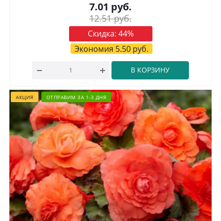
7.01
руб.
12.51
руб.
Скидка:
44
%
Экономия
5.50
руб.
В КОРЗИНУ
АКЦИЯ
ОТПРАВИМ ЗА 1-3 ДНЯ