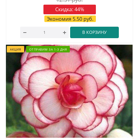
Скидка:
44
%
Экономия
5.50
руб.
В КОРЗИНУ
АКЦИЯ
ОТПРАВИМ ЗА 1-3 ДНЯ