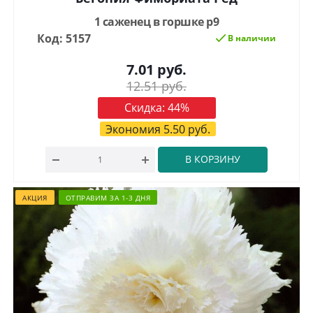
1 саженец в горшке р9
Код: 5157
В наличии
7.01
руб.
12.51
руб.
Скидка:
44
%
Экономия
5.50
руб.
В КОРЗИНУ
АКЦИЯ
ОТПРАВИМ ЗА 1-3 ДНЯ