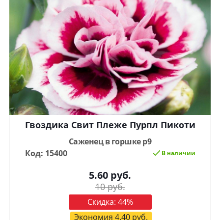
Гвоздика Свит Плеже Пурпл Пикоти
Саженец в горшке р9
Код: 15400
В наличии
5.60
руб.
10
руб.
Скидка:
44
%
Экономия
4.40
руб.