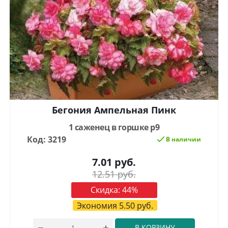
Бегония Ампельная Пинк
1 саженец в горшке р9
Код: 3219
В наличии
7.01
руб.
12.51
руб.
Скидка:
44
%
Экономия
5.50
руб.
В КОРЗИНУ