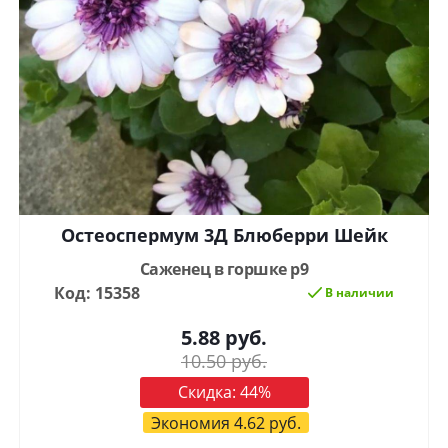
Остеоспермум 3Д Блюберри Шейк
Саженец в горшке р9
Код: 15358
В наличии
5.88
руб.
10.50
руб.
Скидка:
44
%
Экономия
4.62
руб.