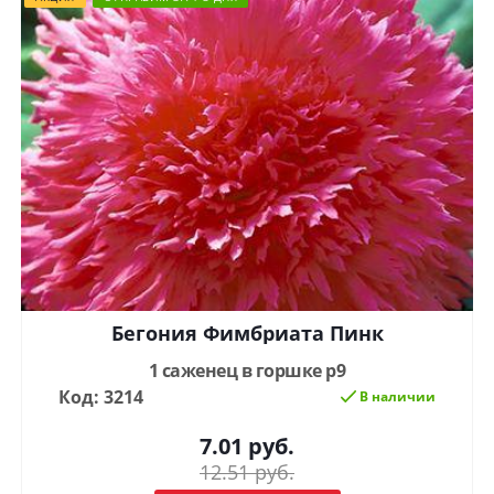
Бегония Фимбриата Пинк
1 саженец в горшке р9
Код: 3214
В наличии
7.01
руб.
12.51
руб.