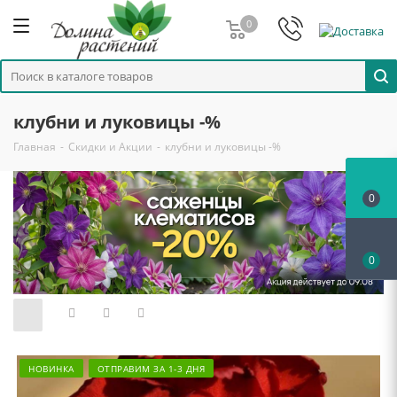
0
клубни и луковицы -%
Главная
-
Скидки и Акции
-
клубни и луковицы -%
0
0
НОВИНКА
ОТПРАВИМ ЗА 1-3 ДНЯ