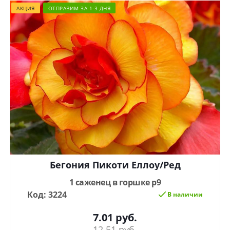
АКЦИЯ
ОТПРАВИМ ЗА 1-3 ДНЯ
Бегония Пикоти Еллоу/Ред
1 саженец в горшке р9
Код: 3224
В наличии
7.01
руб.
12.51
руб.