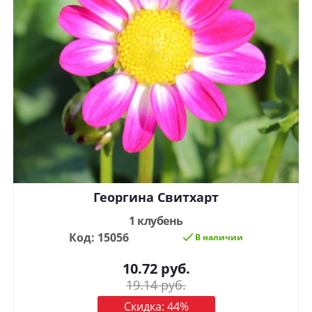
Георгина Свитхарт
1 клубень
Код: 15056
В наличии
10.72
руб.
19.14
руб.
Скидка:
44
%