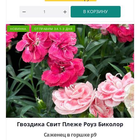
В КОРЗИНУ
НОВИНКА
ОТПРАВИМ ЗА 1-3 ДНЯ
Гвоздика Свит Плеже Роуз Биколор
Саженец в горшке р9