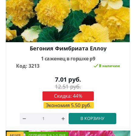
Бегония Фимбриата Еллоу
1 саженец в горшке р9
Код: 3213
В наличии
7.01
руб.
12.51
руб.
Скидка:
44
%
Экономия
5.50
руб.
В КОРЗИНУ
АКЦИЯ
ОТПРАВИМ ЗА 1-3 ДНЯ