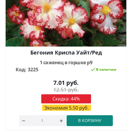
Бегония Криспа Уайт/Ред
1 саженец в горшке р9
Код: 3225
В наличии
7.01
руб.
12.51
руб.
Скидка:
44
%
Экономия
5.50
руб.
В КОРЗИНУ