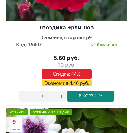
Гвоздика Эрли Лов
Саженец в горшке р9
Код: 15407
В наличии
5.60
руб.
10
руб.
Скидка:
44
%
Экономия
4.40
руб.
В КОРЗИНУ
НОВИНКА
ОТПРАВИМ ЗА 1-3 ДНЯ
9
осталось