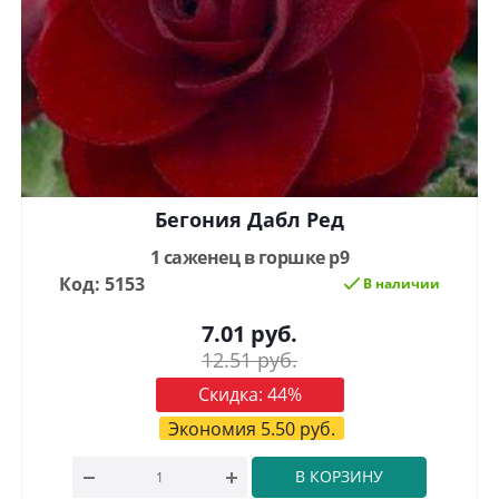
Бегония Дабл Ред
1 саженец в горшке р9
Код: 5153
В наличии
7.01
руб.
12.51
руб.
Скидка:
44
%
Экономия
5.50
руб.
В КОРЗИНУ