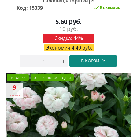
Саженец в горшке р9
Код: 15339
В наличии
5.60
руб.
10
руб.
Скидка:
44
%
Экономия
4.40
руб.
В КОРЗИНУ
НОВИНКА
ОТПРАВИМ ЗА 1-3 ДНЯ
9
осталось