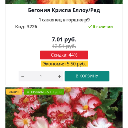
Бегония Криспа Еллоу/Ред
1 саженец в горшке р9
Код: 3226
В наличии
7.01
руб.
12.51
руб.
Скидка:
44
%
Экономия
5.50
руб.
В КОРЗИНУ
АКЦИЯ
ОТПРАВИМ ЗА 1-3 ДНЯ