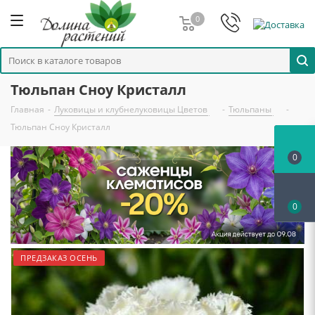
0
Тюльпан Сноу Кристалл
Главная
-
Луковицы и клубнелуковицы Цветов
-
Тюльпаны
-
Тюльпан Сноу Кристалл
0
0
ПРЕДЗАКАЗ ОСЕНЬ