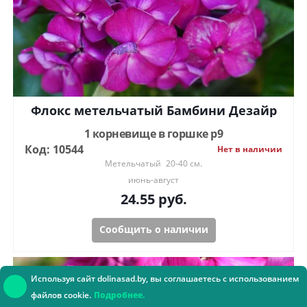
Флокс метельчатый Бамбини Дезайр
1 корневище в горшке р9
Код: 10544
Нет в наличии
Метельчатый
20-40 см.
июнь-август
24.55
руб.
Сообщить о наличии
Используя сайт dolinasad.by, вы соглашаетесь с использованием
файлов cookie.
Подробнее.