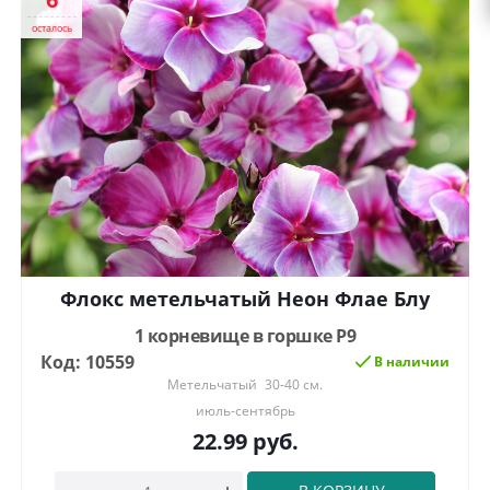
осталось
Флокс метельчатый Неон Флае Блу
1 корневище в горшке Р9
Код: 10559
В наличии
Метельчатый
30-40 см.
июль-сентябрь
22.99
руб.