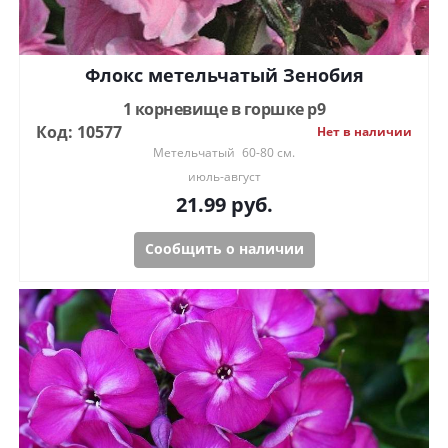
Флокс метельчатый Зенобия
1 корневище в горшке р9
Код: 10577
Нет в наличии
Метельчатый
60-80 см.
июль-август
21.99
руб.
Сообщить о наличии