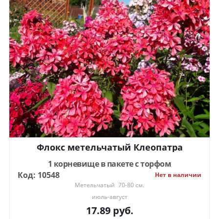
Флокс метельчатый Клеопатра
1 корневище в пакете с торфом
Код: 10548
Нет в наличии
Метельчатый
70-80 см.
июль-август
17.89
руб.