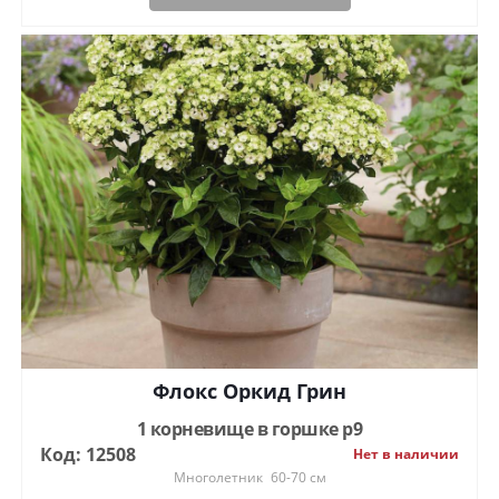
Флокс Оркид Грин
1 корневище в горшке р9
Код: 12508
Нет в наличии
Многолетник
60-70 см