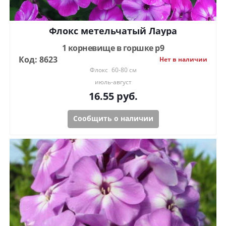
Флокс метельчатый Лаура
1 корневище в горшке р9
Код: 8623
Нет в наличии
Флокс
60-80 см
июль-август
16.55
руб.
Сообщить о наличии