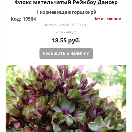
Флокс метельчатый Рейнбоу Дансер
1 корневище в горшке р9
Код: 10564
Нет в наличии
Метельчатый
70-80 см.
июль-август
18.55
руб.
Сообщить о наличии