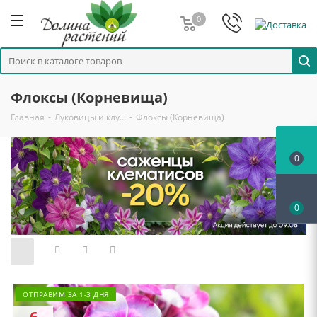
0
Флоксы (Корневища)
Главная
-
Луковицы и клу…
-
Флоксы (Корневища)
0
0
ОТПРАВИМ ЗА 1-3 ДНЯ
6