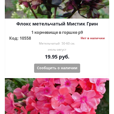
Флокс метельчатый Мистик Грин
1 корневище в горшке р9
Код: 10558
Нет в наличии
Метельчатый
50-60 см.
июль-август
19.95
руб.
Сообщить о наличии