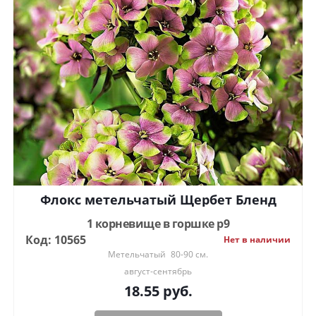
Флокс метельчатый Щербет Бленд
1 корневище в горшке р9
Код: 10565
Нет в наличии
Метельчатый
80-90 см.
август-сентябрь
18.55
руб.