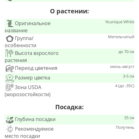
О растении:
Younique White
Оригинальное
название
Метельчатый
Группа/
особенности
до 70 см
Высота взрослого
растения
июнь-август
Период цветения
3-5 см
Размер цветка
4 (до -35С)
Зона USDA
(морозостойкости)
Посадка:
35 см
Глубина посадки
Полутень
Рекомендуемое
место посадки