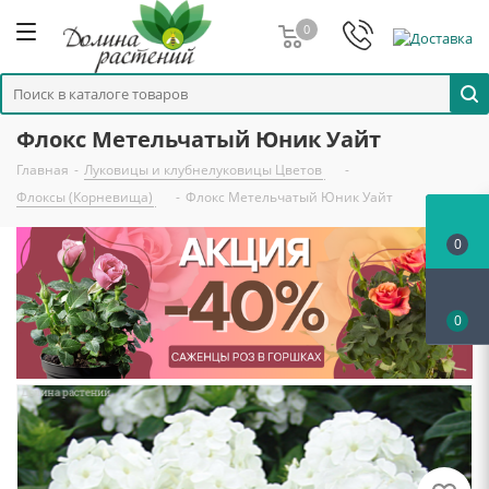
0
Флокс Метельчатый Юник Уайт
Главная
-
Луковицы и клубнелуковицы Цветов
-
Флоксы (Корневища)
-
Флокс Метельчатый Юник Уайт
0
0