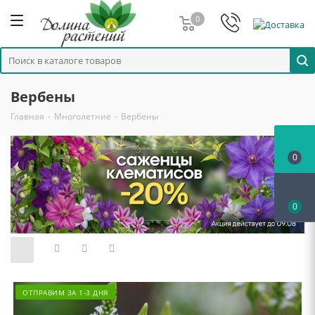
0
Вербены
Главная
-
Многолетние
-
Вербены
0
0
ОТПРАВИМ ЗА 1-3 ДНЯ