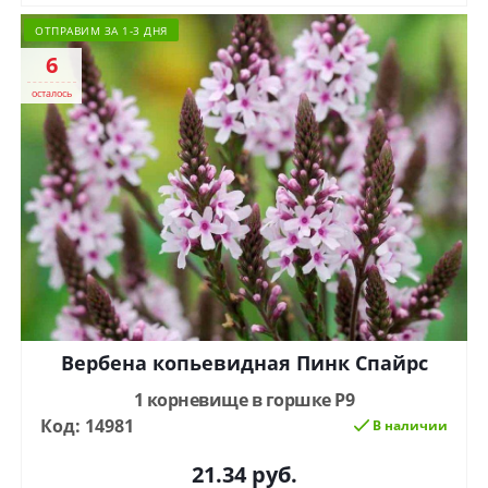
ОТПРАВИМ ЗА 1-3 ДНЯ
6
осталось
Вербена копьевидная Пинк Спайрс
1 корневище в горшке Р9
Код: 14981
В наличии
21.34
руб.