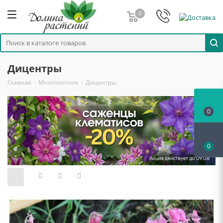
0
Дицентры
Главная
-
Многолетние
-
Дицентры
0
0