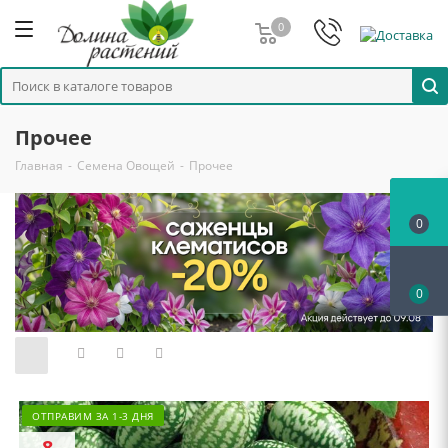
0
Прочее
Главная
-
Семена Овощей
-
Прочее
0
0
ОТПРАВИМ ЗА 1-3 ДНЯ
8