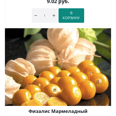
9.02
руб.
В
КОРЗИНУ
Физалис Мармеладный