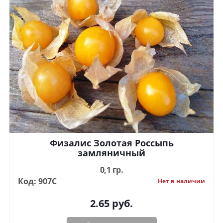
Физалис Золотая Россыпь
замляничный
0,1 гр.
Код: 907С
Нет в наличии
2.65
руб.