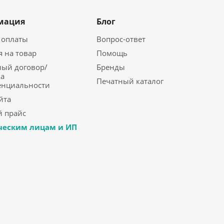
мация
Блог
 оплаты
Вопрос-ответ
я на товар
Помощь
ый договор/
Бренды
а
Печатный каталог
енциальности
йта
 прайс
еским лицам и ИП