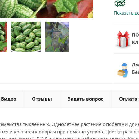
Показать в
ПО
КЛ
До
Бе
Видео
Отзывы
Задать вопрос
Оплата 
емейства тыквенных. Однолетнее растение с побегами дли
ятся и крепятся к опорам при помощи усиков. Цветки разно
оды размером 1,5-2,5 см похожи на небольшие огурцы. Кожи