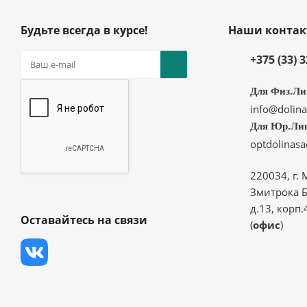
Будьте всегда в курсе!
Наши конта
+375 (33) 
Для Физ.Ли
info@dolina
Для Юр.Ли
optdolinas
220034, г. 
Змитрока Б
д.13, корп.
Оставайтесь на связи
(
офис
)