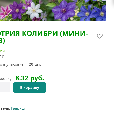
ТРИЯ КОЛИБРИ (МИНИ-
З)
чии
0С
о в упаковке:
20 шт.
8.32
руб.
аковку:
В корзину
тель:
Гавриш