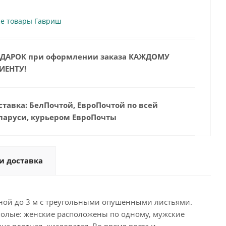
се товары Гавриш
ДАРОК при оформлении заказа КАЖДОМУ
ИЕНТУ!
ставка: БелПочтой, ЕвроПочтой по всей
ларуси, курьером ЕвроПочты
и доставка
ной до 3 м с треугольными опушёнными листьями.
полые: женские расположены по одному, мужские
ца плотная, кисловатая. Во время роста и