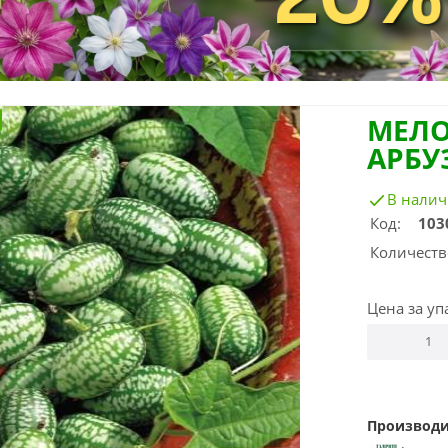
МЕЛО
АРБУ
В нали
Код:
103
Количеств
Цена за уп
Производи