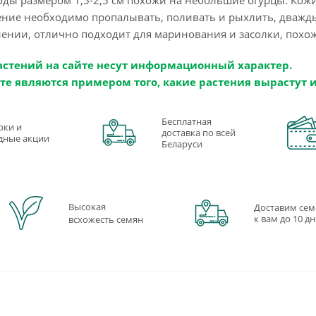
ние необходимо пропалывать, поливать и рыхлить, дважд
нении, отлично подходит для маринования и засолки, похож
астений на сайте несут информационный характер.
те являются примером того, какие растения вырастут 
Бесплатная
рки и
доставка по всей
дные акции
Беларуси
Высокая
Доставим сем
к вам до 10 д
всхожесть семян