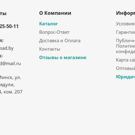
О Компании
Инфор
кты
Каталог
Условия
325-50-11
Вопрос-Ответ
Гаранти
Доставка и Оплата
Публичн
ц:
Политик
sad.by
Контакты
конфид
ц:
Отзывы о магазине
Карта са
ad@mail.ru
Оптовый
Юридич
Минск, ул.
ядули,
4, ком. 207