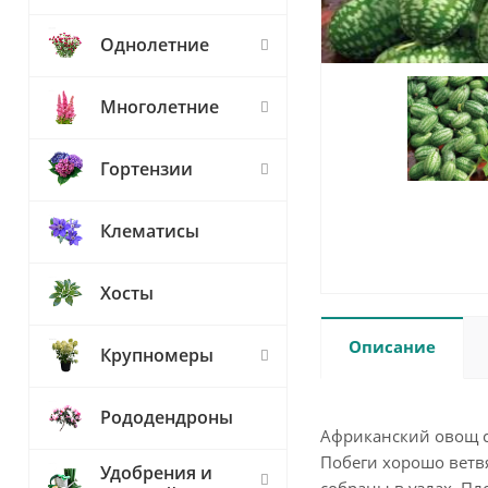
Однолетние
Многолетние
Гортензии
Клематисы
Хосты
Описание
Крупномеры
Рододендроны
Африканский овощ с
Побеги хорошо ветв
Удобрения и
собраны в узлах. Пл