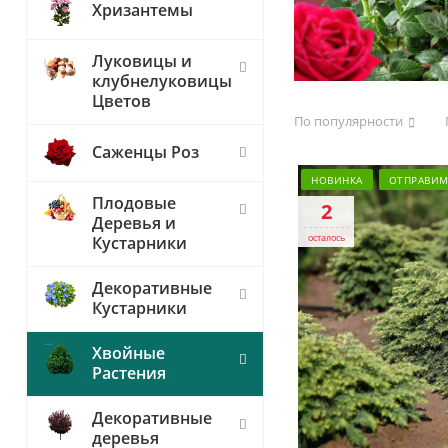
Хризантемы
Луковицы и
клубнелуковицы
Цветов
По популярности
Саженцы Роз
НОВИНКА
ОТПРАВИМ 
Плодовые
2
Деревья и
осталось
Кустарники
Декоративные
Кустарники
Хвойные
Растения
Декоративные
деревья