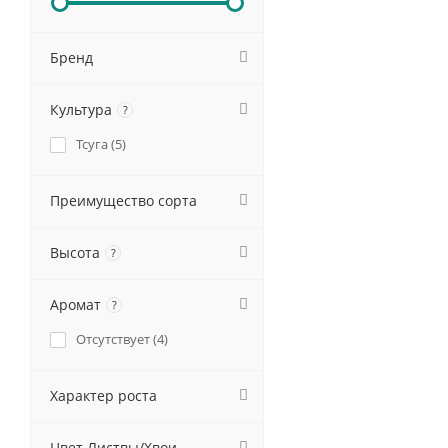
Бренд
Культура
?
Тсуга (
5
)
Преимущество сорта
Высота
?
Аромат
?
Отсутствует (
4
)
Характер роста
Цвет Листвы/Хвои