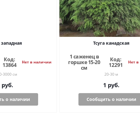
а западная
Тсуга канадская
1 саженец в
Код:
Код:
горшке 15-20
Нет в наличии
Нет в
13864
12291
см
0-3000 см
20-30 м
руб.
1
руб.
ь о наличии
Сообщить о наличии