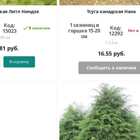
ская Литл Ниндзя
Тсуга канадская Нана
1 саженец в
Код:
Код:
В наличии
горшке 15-20
15023
Нет в
12292
см
40 см
1-1,5 м
81
руб.
16.55
руб.
В корзину
Сообщить о наличии