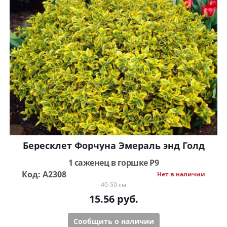
Бересклет Форчуна Эмераль энд Голд
1 саженец в горшке Р9
Код: А2308
Нет в наличии
40-50 см
15.56
руб.
Сообщить о наличии