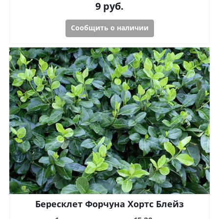
9
руб.
Сообщить о наличии
Бересклет Форчуна Хортс Блейз