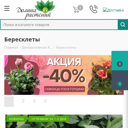
0
Бересклеты
Главная
-
Декоративные К…
-
Бересклеты
0
0
НОВИНКА
ОТПРАВИМ ЗА 1-3 ДНЯ