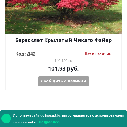
Бересклет Крылатый Чикаго Файер
Код: Д42
Нет в наличии
140-150 см
101.93
руб.
Сообщить о наличии
Используя сайт dolinasad.by, вы соглашаетесь с использованием
файлов cookie.
Подробнее.