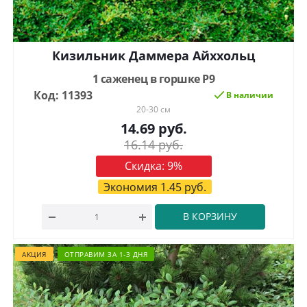
Кизильник Даммера Айххольц
1 саженец в горшке Р9
Код: 11393
В наличии
20-30 см
14.69
руб.
16.14
руб.
Скидка:
9
%
Экономия
1.45
руб.
В КОРЗИНУ
АКЦИЯ
ОТПРАВИМ ЗА 1-3 ДНЯ