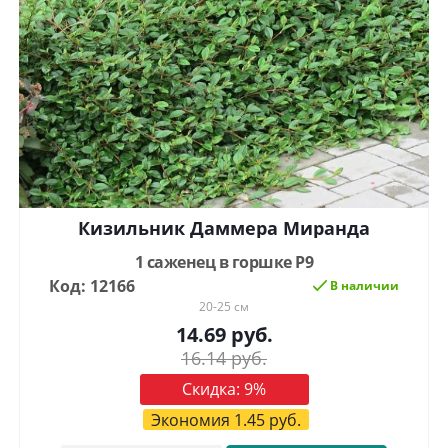
Кизильник Даммера Миранда
1 саженец в горшке Р9
Код: 12166
В наличии
20-25 см
14.69
руб.
16.14
руб.
Скидка:
9
%
Экономия
1.45
руб.