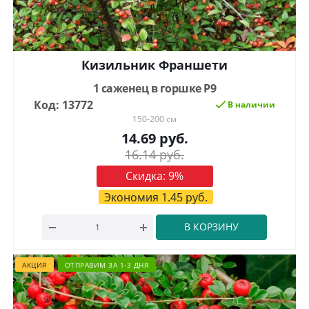
Кизильник Франшети
1 саженец в горшке Р9
Код: 13772
В наличии
150-200 см
14.69
руб.
16.14
руб.
Скидка:
9
%
Экономия
1.45
руб.
В КОРЗИНУ
АКЦИЯ
ОТПРАВИМ ЗА 1-3 ДНЯ