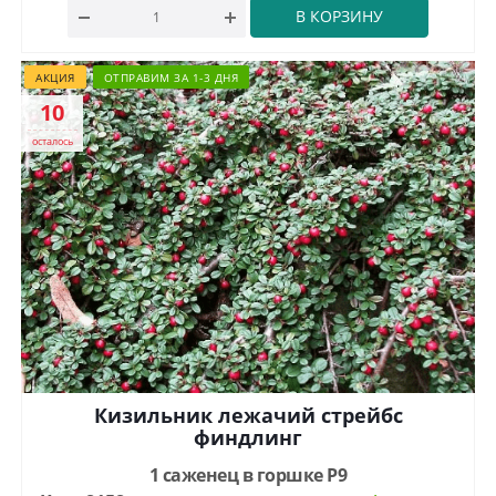
В КОРЗИНУ
АКЦИЯ
ОТПРАВИМ ЗА 1-3 ДНЯ
10
осталось
Кизильник лежачий стрейбс
финдлинг
1 саженец в горшке Р9