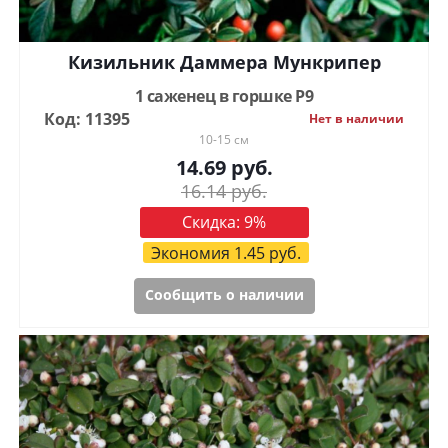
Кизильник Даммера Мункрипер
1 саженец в горшке Р9
Код: 11395
Нет в наличии
10-15 см
14.69
руб.
16.14
руб.
Скидка:
9
%
Экономия
1.45
руб.
Сообщить о наличии