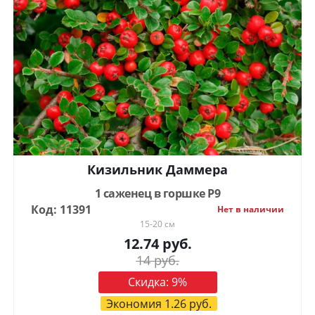
Кизильник Даммера
1 саженец в горшке Р9
Код: 11391
Нет в наличии
15-20 см
12.74
руб.
14
руб.
Скидка:
9
%
Экономия
1.26
руб.