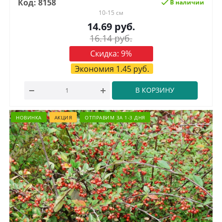
Код: 8158
В наличии
10-15 см
14.69
руб.
16.14
руб.
Скидка:
9
%
Экономия
1.45
руб.
В КОРЗИНУ
НОВИНКА
АКЦИЯ
ОТПРАВИМ ЗА 1-3 ДНЯ