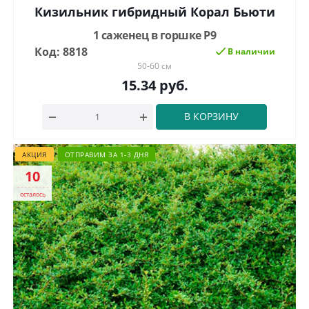
Кизильник гибридный Корал Бьюти
1 саженец в горшке Р9
Код: 8818
В наличии
50-60 см
15.34
руб.
В КОРЗИНУ
АКЦИЯ
ОТПРАВИМ ЗА 1-3 ДНЯ
10
осталось