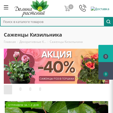
0
Саженцы Кизильника
Главная
-
Декоративные К…
-
Саженцы Кизильника
0
0
ОТПРАВИМ ЗА 1-3 ДНЯ