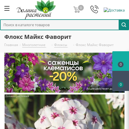
0
Флокс Майкс Фаворит
Главная
-
Многолетние
-
Флоксы
-
Флокс Майкс Фаворит
0
0