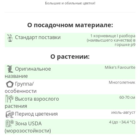
Большие и обильные цветки!
О посадочном материале:
1 корневище I разбора
Стандарт поставки
(наивысшего качества) в
горшке р9
О растении:
Mike's Favourite
Оригинальное
название
Многолетник
Группа/
особенности
60-70 см
Высота взрослого
растения
июль-август
Период цветения
4 (до −34,4 °C)
Зона USDA
(морозостойкости)