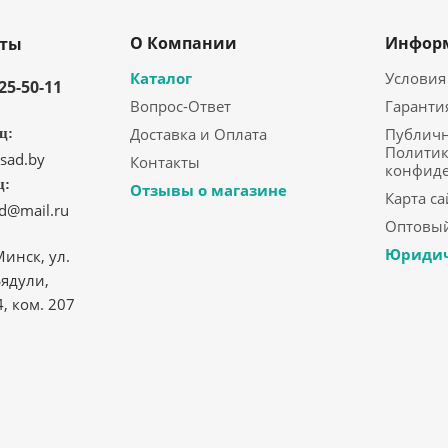
О Компании
Инфор
кты
Каталог
Условия
325-50-11
Вопрос-Ответ
Гаранти
Доставка и Оплата
Публичн
ц:
Политик
sad.by
Контакты
конфид
ц:
Отзывы о магазине
Карта са
ad@mail.ru
Оптовый
Юридич
Минск, ул.
ядули,
4, ком. 207