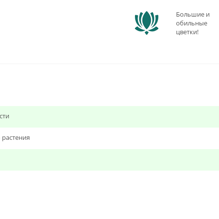
Большие и
обильные
цветки!
сти
 растения