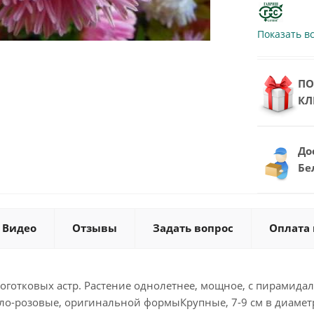
Показать в
ПО
КЛ
До
Бе
Видео
Отзывы
Задать вопрос
Оплата 
 коготковых астр. Растение однолетнее, мощное, с пирами
тло-розовые, оригинальной формыКрупные, 7-9 см в диаметр