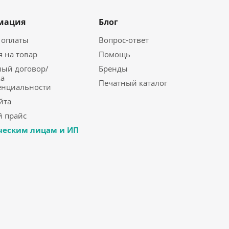
мация
Блог
 оплаты
Вопрос-ответ
я на товар
Помощь
ый договор/
Бренды
а
Печатный каталог
енциальности
йта
 прайс
еским лицам и ИП