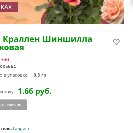
а Краллен Шиншилла
тковая
ичии
КК566С
о в упаковке:
0,3 гр.
1.66
руб.
аковку:
 о наличии
тель:
Гавриш