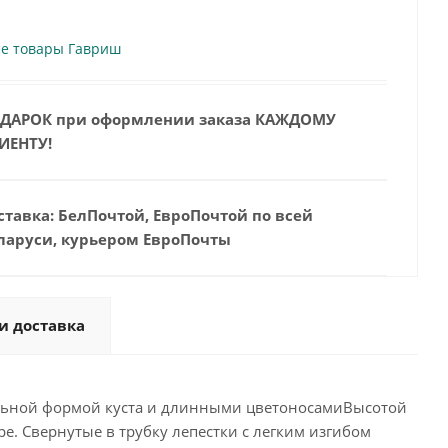
се товары Гавриш
ДАРОК при оформлении заказа КАЖДОМУ
ИЕНТУ!
ставка: БелПочтой, ЕвроПочтой по всей
ларуси, курьером ЕвроПочты
и доставка
дальной формой куста и длинными цветоносамиВысотой
е. Свернутые в трубку лепестки с легким изгибом