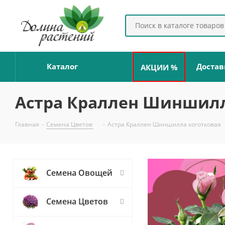
Каталог
Достав
АКЦИИ %
Астра Краллен Шиншилл
Главная
-
Семена Цветов
-
Астра Краллен Шиншилла коготковая
Семена Овощей
Семена Цветов