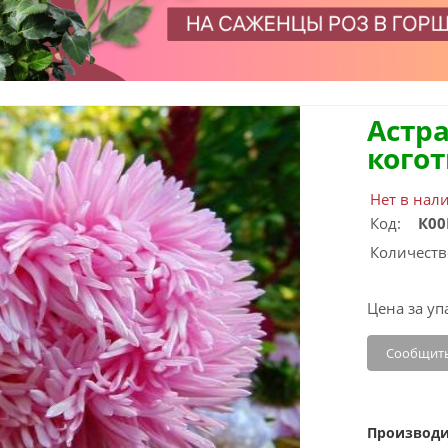
Астр
кого
Нет в нал
Код:
К00
Количеств
Цена за уп
Сообщить
Производи