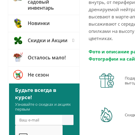
садовый
внутрь, от перифери
инвентарь
дренируемой нейтра
высевают в марте-ап
Новинки
высаживают с серед
опилками на высоту 
цветниках.
Скидки и Акции
Фото и описание р
Осталось мало!
Фотографии на сай
Не сезон
Пода
выго
Будьте всегда в
курсе!
Узнавайте о скидках и акциях
первым
Скид