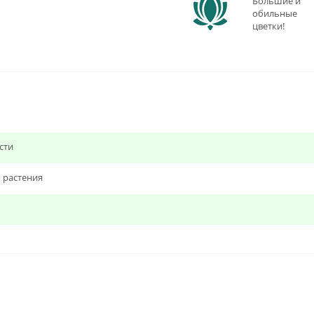
Большие и
обильные
цветки!
сти
 растения