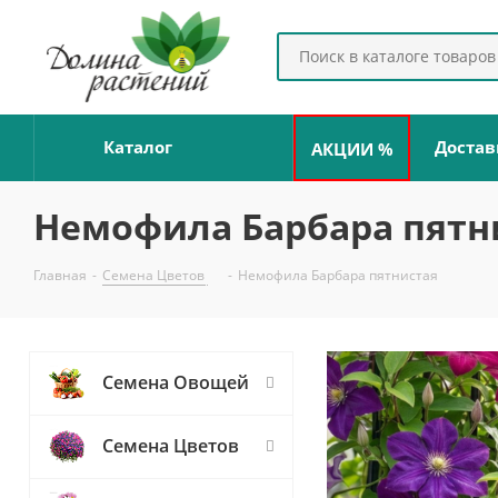
Каталог
Достав
АКЦИИ %
Немофила Барбара пятн
Главная
-
Семена Цветов
-
Немофила Барбара пятнистая
Семена Овощей
Семена Цветов