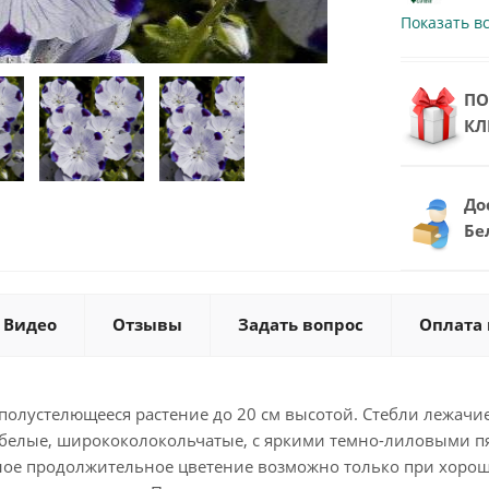
Показать в
ПО
КЛ
До
Бе
Видео
Отзывы
Задать вопрос
Оплата 
полустелющееся растение до 20 см высотой. Стебли лежачие
белые, ширококолокольчатые, с яркими темно-лиловыми пя
ное продолжительное цветение возможно только при хоро