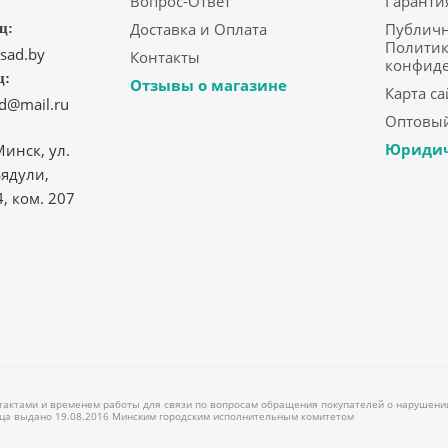
Вопрос-Ответ
Гаранти
Доставка и Оплата
Публичн
ц:
Политик
sad.by
Контакты
конфид
ц:
Отзывы о магазине
Карта са
ad@mail.ru
Оптовый
Юридич
Минск, ул.
ядули,
4, ком. 207
нтактами и временем работы для связи по вопросам обращения покупателей о нарушении
лица выдано 19.08.2016 Минским городским исполнительным комитетом