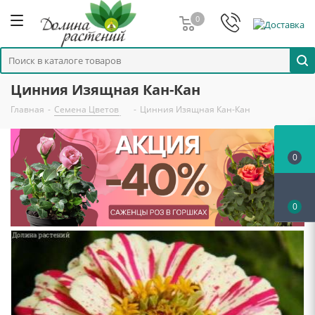
0
Цинния Изящная Кан-Кан
Главная
-
Семена Цветов
-
Цинния Изящная Кан-Кан
0
0