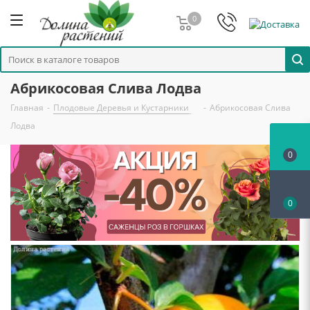
0
Абрикосовая Слива Лодва
Главная
-
Плодовые Деревья и Кустарники
-
Абрикосовая Слива
Лодва
0
0