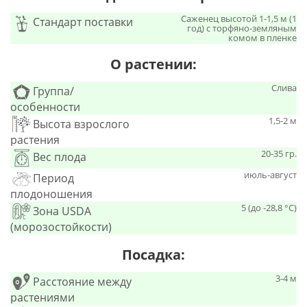
Саженец высотой 1-1,5 м (1
Стандарт поставки
год) с торфяно-земляным
комом в пленке
О растении:
Слива
Группа/
особенности
1,5-2 м
Высота взрослого
растения
20-35 гр.
Вес плода
июль-август
Период
плодоношения
5 (до -28,8 °С)
Зона USDA
(морозостойкости)
Посадка:
3-4 м
Расстояние между
растениями