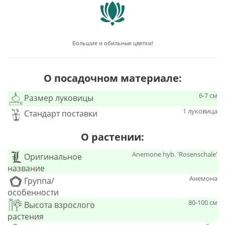
Большие и обильные цветки!
О посадочном материале:
6-7 см
Размер луковицы
1 луковица
Стандарт поставки
О растении:
Anemone hyb. 'Rosenschale'
Оригинальное
название
Анемона
Группа/
особенности
80-100 см
Высота взрослого
растения