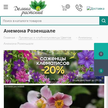
0
Анемона Розеншале
Главная
-
Луковицы и клубнелуковицы Цветов
-
Анемоны
-
Анемона Розеншале
0
0