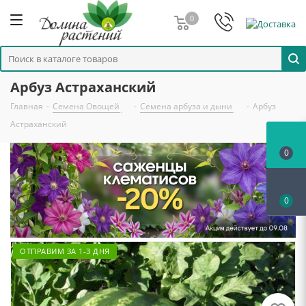
0
Арбуз Астраханский
Главная
-
Семена Овощей
-
Семена арбуза и дыни
-
Арбуз
Астраханский
0
0
ОТПРАВИМ ЗА 1-3 ДНЯ