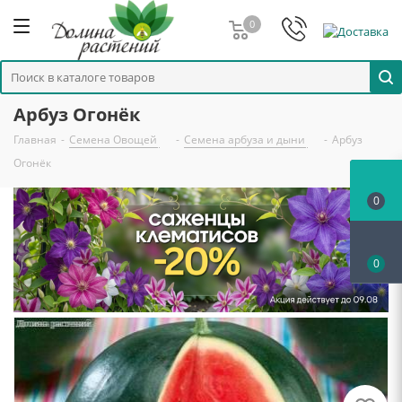
0
Арбуз Огонёк
Главная
-
Семена Овощей
-
Семена арбуза и дыни
-
Арбуз
Огонёк
0
0