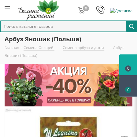
0
Арбуз Яношик (Польша)
Главная
-
Семена Овощей
-
Семена арбуза и дыни
-
Арбуз
Яношик (Польша)
0
0