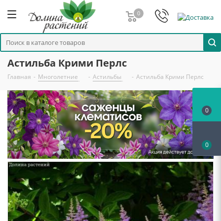
0
Астильба Крими Перлс
Главная
-
Многолетние
-
Астильбы
-
Астильба Крими Перлс
0
0