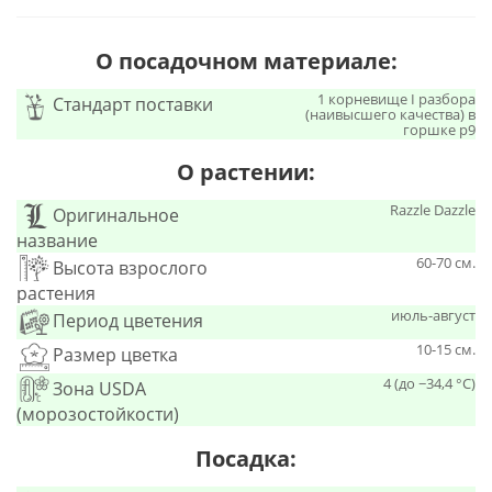
О посадочном материале:
1 корневище I разбора
Стандарт поставки
(наивысшего качества) в
горшке р9
О растении:
Razzle Dazzle
Оригинальное
название
60-70 см.
Высота взрослого
растения
июль-август
Период цветения
10-15 см.
Размер цветка
4 (до −34,4 °C)
Зона USDA
(морозостойкости)
Посадка: