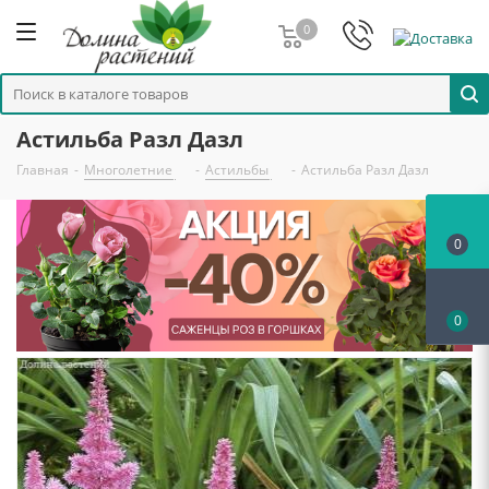
0
Астильба Разл Дазл
Главная
-
Многолетние
-
Астильбы
-
Астильба Разл Дазл
0
0