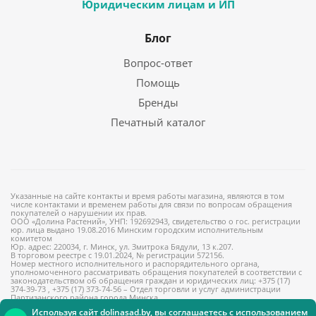
Юридическим лицам и ИП
Блог
Вопрос-ответ
Помощь
Бренды
Печатный каталог
Указанные на сайте контакты и время работы магазина, являются в том
числе контактами и временем работы для связи по вопросам обращения
покупателей о нарушении их прав.
ООО «Долина Растений», УНП: 192692943, свидетельство о гос. регистрации
юр. лица выдано 19.08.2016 Минским городским исполнительным
комитетом
Юр. адрес: 220034, г. Минск, ул. Змитрока Бядули, 13 к.207.
В торговом реестре с 19.01.2024, № регистрации 572156.
Номер местного исполнительного и распорядительного органа,
уполномоченного рассматривать обращения покупателей в соответствии с
законодательством об обращения граждан и юридических лиц: +375 (17)
374-39-73 , +375 (17) 373-74-56 – Отдел торговли и услуг администрации
Партизанского района города Минска
Используя сайт dolinasad.by, вы соглашаетесь с использованием