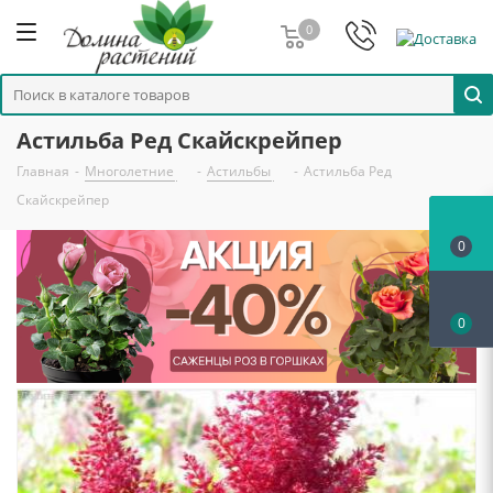
0
Астильба Ред Скайскрейпер
Главная
-
Многолетние
-
Астильбы
-
Астильба Ред
Скайскрейпер
0
0