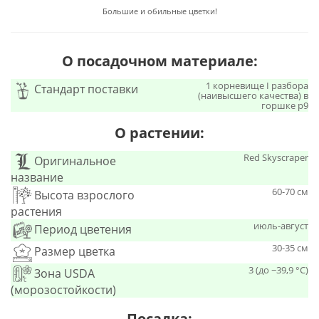
Большие и обильные цветки!
О посадочном материале:
1 корневище I разбора
Стандарт поставки
(наивысшего качества) в
горшке р9
О растении:
Red Skyscraper
Оригинальное
название
60-70 см
Высота взрослого
растения
июль-август
Период цветения
30-35 см
Размер цветка
3 (до −39,9 °C)
Зона USDA
(морозостойкости)
Посадка: