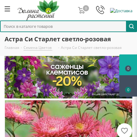
0
Астра Си Старлет светло-розовая
Главная
-
Семена Цветов
-
Астра Си Старлет светло-розовая
0
0