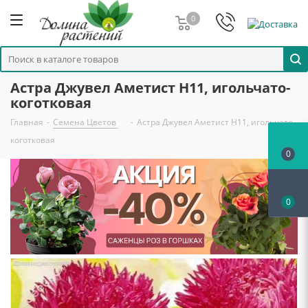
0
Астра Джувел Аметист Н11, игольчато-
коготковая
Главная
-
Семена Цветов
-
Астра Джувел Аметист Н11, игольчато-
коготковая
0
0