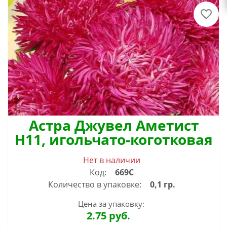
Астра Джувел Аметист
Н11, игольчато-коготковая
Нет в наличии
Код:
669С
Количество в упаковке:
0,1 гр.
Цена за упаковку:
2.75
руб.