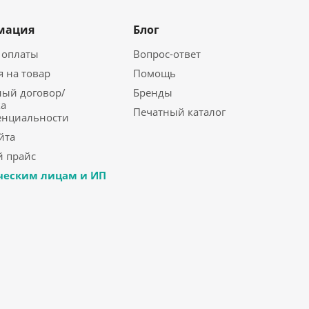
мация
Блог
 оплаты
Вопрос-ответ
я на товар
Помощь
ый договор/
Бренды
а
Печатный каталог
енциальности
йта
 прайс
еским лицам и ИП