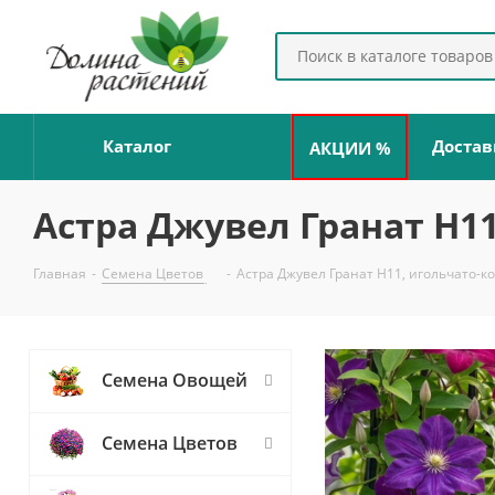
Каталог
Достав
АКЦИИ %
Астра Джувел Гранат Н11
Главная
-
Семена Цветов
-
Астра Джувел Гранат Н11, игольчато-к
Семена Овощей
Семена Цветов