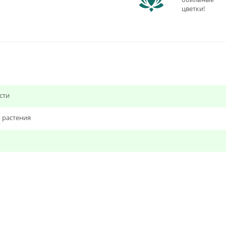
цветки!
сти
 растения