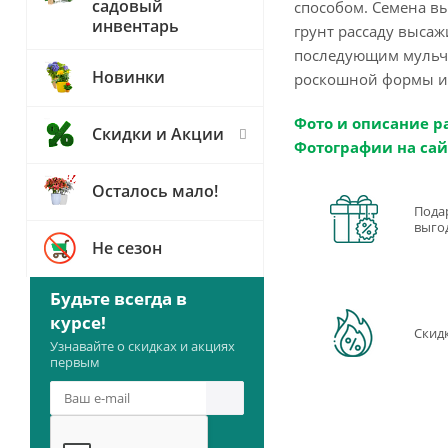
садовый
способом. Семена вы
инвентарь
грунт рассаду высаж
последующим мульчи
Новинки
роскошной формы и 
Фото и описание р
Скидки и Акции
Фотографии на сай
Осталось мало!
Пода
выго
Не сезон
Будьте всегда в
курсе!
Скид
Узнавайте о скидках и акциях
первым