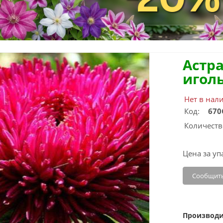
Астра
иголь
Нет в нал
Код:
670
Количеств
Цена за уп
Сообщить
Производи