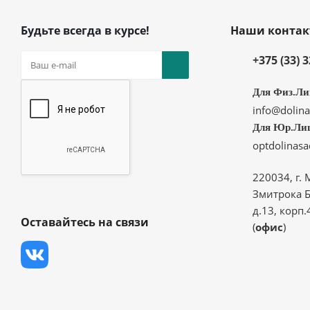
Будьте всегда в курсе!
Наши конта
+375 (33) 
Для Физ.Ли
info@dolina
Для Юр.Ли
optdolinas
220034, г. 
Змитрока Б
д.13, корп.
Оставайтесь на связи
(
офис
)