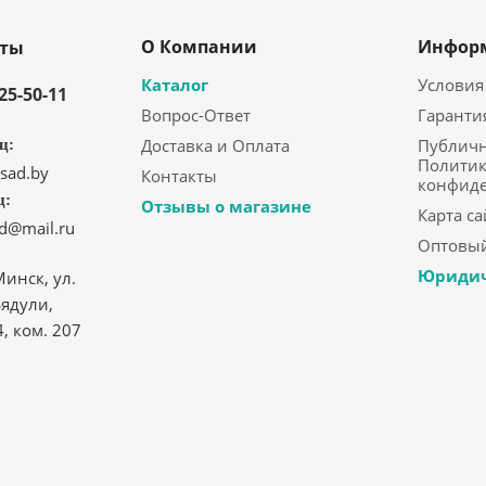
О Компании
Инфор
кты
Каталог
Условия
325-50-11
Вопрос-Ответ
Гаранти
Доставка и Оплата
Публичн
ц:
Политик
sad.by
Контакты
конфид
ц:
Отзывы о магазине
Карта са
ad@mail.ru
Оптовый
Юридич
Минск, ул.
ядули,
4, ком. 207