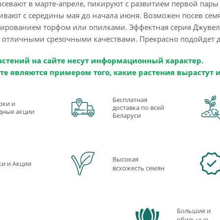
севают в марте-апреле, пикируют с развитием первой пары 
ивают с середины мая до начала июня. Возможен посев сем
рованием торфом или опилками. Эффектная серия Джувел
отличными срезочными качествами. Прекрасно подойдет 
астений на сайте несут информационный характер.
те являются примером того, какие растения вырастут 
Бесплатная
рки и
доставка по всей
дные акции
Беларуси
Высокая
ки и Акции
всхожесть семян
Большие и
обильные