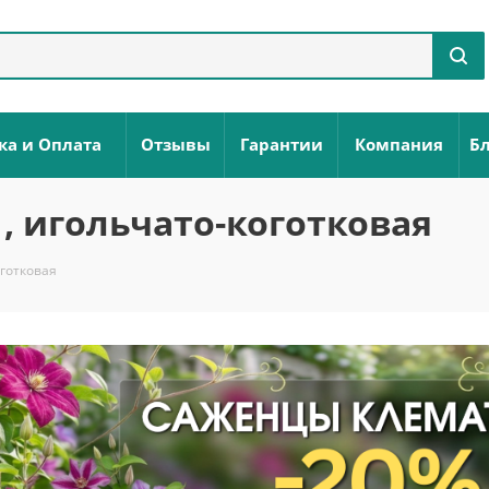
ка и Оплата
Отзывы
Гарантии
Компания
Бл
, игольчато-коготковая
оготковая