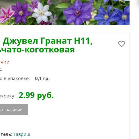
 Джувел Гранат Н11,
чато-коготковая
ичии
С
о в упаковке:
0,1 гр.
2.99
руб.
аковку:
 о наличии
тель:
Гавриш