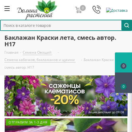
0
Баклажан Краски лета, смесь автор.
Н17
Главная
-
Семена Овощей
-
Семена кабачков, баклажанов и цукини
-
Баклажан Краски лета,
0
смесь автор. Н17
0
ОТПРАВИМ ЗА 1-3 ДНЯ