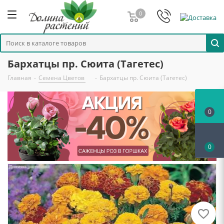
0
Бархатцы пр. Сюита (Тагетес)
Главная
-
Семена Цветов
-
Бархатцы пр. Сюита (Тагетес)
0
0