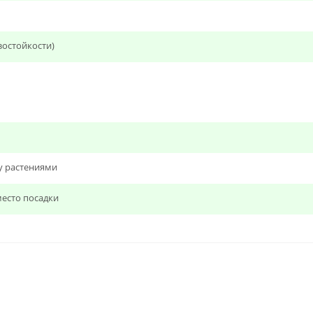
зостойкости)
у растениями
есто посадки