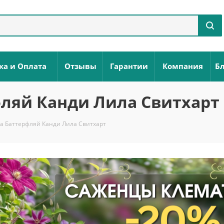
ка и Оплата
Отзывы
Гарантии
Компания
Бл
фляй Канди Лила Свитхарт
а Баттерфляй Канди Лила Свитхарт