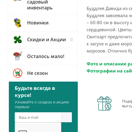
садовый
инвентарь
Буддлея Давида из с
Буддлея завоевала з
– 60-80 см в высоту
Новинки
сердцевиной. Цветы
Свитхарт предпочит
Скидки и Акции
к засухе и даже моро
морозов. Отлично б
Осталось мало!
Фото и описание р
Фотографии на сай
Не сезон
Будьте всегда в
курсе!
Пода
Узнавайте о скидках и акциях
выго
первым