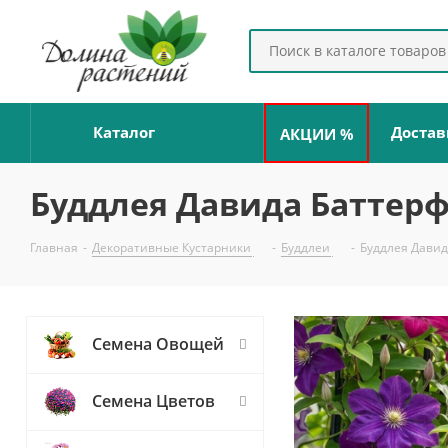
Каталог
Достав
АКЦИИ %
Буддлея Давида Баттер
Главная
-
Декоративные Кустарники
-
Буддлеи
-
Буддлея Давид
Семена Овощей
Семена Цветов