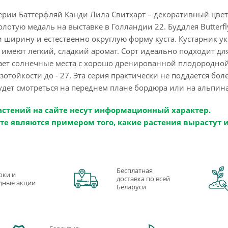
ерии Баттерфляй Канди Лила Свитхарт – декоративный цвет
олотую медаль на выставке в Голландии 22. Буддлея Butterfl
 и ширину и естественно округлую форму куста. Кустарник 
 имеют легкий, сладкий аромат. Сорт идеально подходит дл
ает солнечные места с хорошо дренированной плодородной 
зотойкости до - 27. Эта серия практически не поддается бол
удет смотреться на переднем плане бордюра или на альпин
астений на сайте несут информационный характер.
те являются примером того, какие растения вырастут 
Бесплатная
рки и
доставка по всей
дные акции
Беларуси