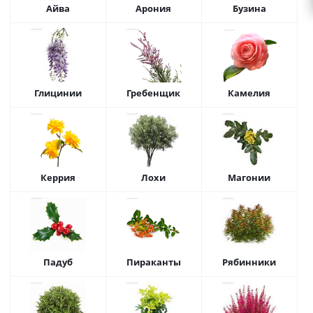
Айва
Арония
Бузина
Глицинии
Гребенщик
Камелия
Керрия
Лохи
Магонии
Падуб
Пираканты
Рябинники