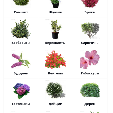
Самшит
Шуазии
Эрики
Барбарисы
Бересклеты
Бирючины
Буддлеи
Вейгелы
Гибискусы
Гортензии
Дейции
Дерен