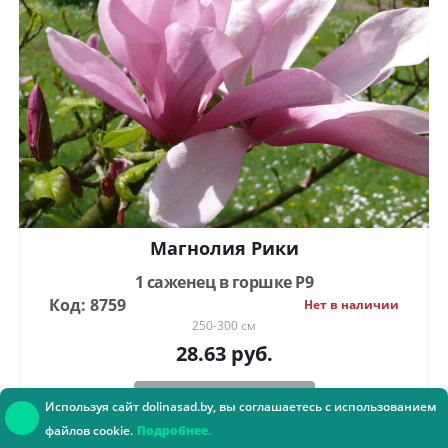
Магнолия Рики
1 саженец в горшке Р9
Код: 8759
Нет в наличии
250-300 см
28.63
руб.
Сообщить о наличии
Используя сайт dolinasad.by, вы соглашаетесь с использованием
файлов cookie.
Подробнее.
Консультант онлайн