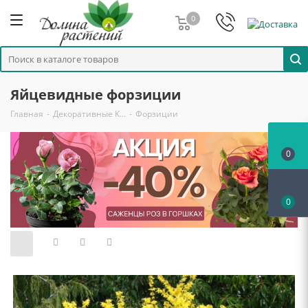
0
Яйцевидные форзиции
Главная
-
Декоративные К…
-
Форзиции
0
0