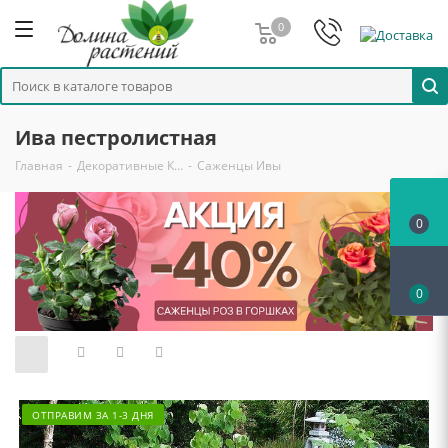
0
Ива пестролистная
Главная
-
Декоративные К…
-
Саженцы Ивы
0
0
ОТПРАВИМ ЗА 1-3 ДНЯ