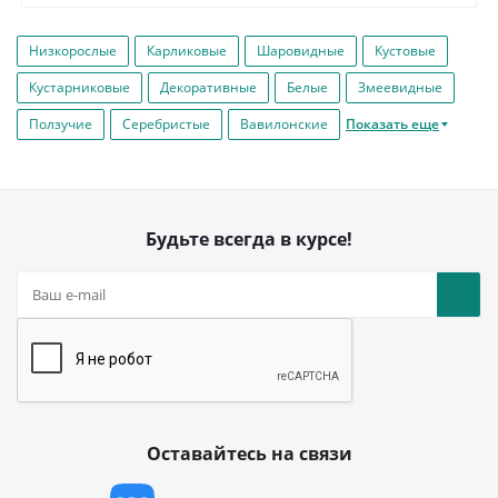
Низкорослые
Карликовые
Шаровидные
Кустовые
Кустарниковые
Декоративные
Белые
Змеевидные
Ползучие
Серебристые
Вавилонские
Показать еще
Будьте всегда в курсе!
Оставайтесь на связи