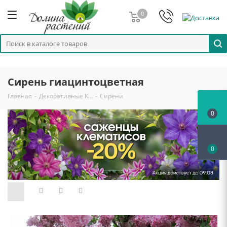
0
Сирень гиацинтоцветная
Главная
-
Декоративные К…
-
Сирени
0
0