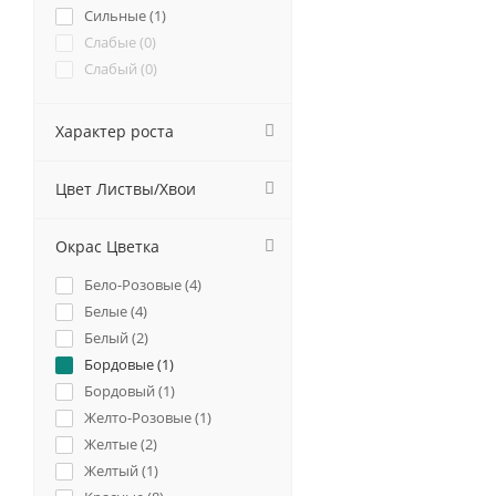
Сильные (
1
)
Слабые (
0
)
Слабый (
0
)
Характер роста
Цвет Листвы/Хвои
Окрас Цветка
Бело-Розовые (
4
)
Белые (
4
)
Белый (
2
)
Бордовые (
1
)
Бордовый (
1
)
Желто-Розовые (
1
)
Желтые (
2
)
Желтый (
1
)