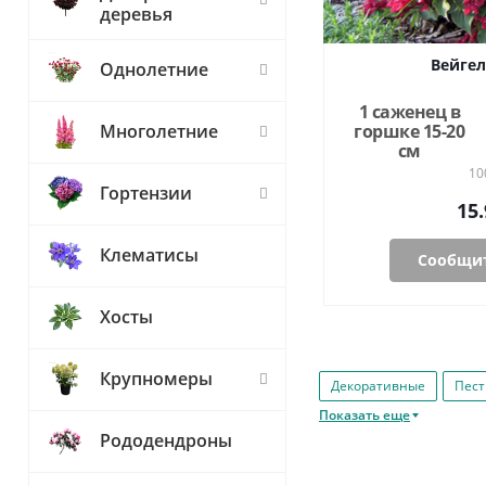
деревья
Вейгел
Однолетние
1 саженец в
горшке 15-20
Многолетние
см
10
Гортензии
15.
Клематисы
Сообщит
Хосты
Крупномеры
Декоративные
Пест
Показать еще
Рододендроны