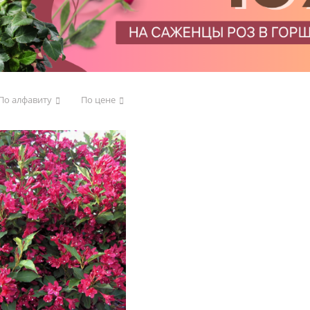
По алфавиту
По цене