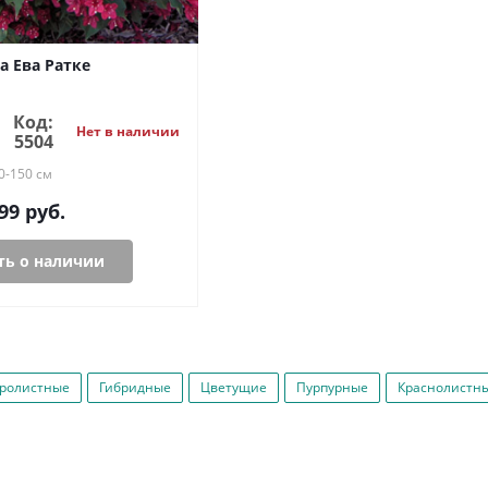
а Ева Ратке
Код:
Нет в наличии
5504
0-150 см
99
руб.
ь о наличии
ролистные
Гибридные
Цветущие
Пурпурные
Краснолистн