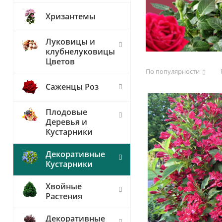
Хризантемы
Луковицы и
клубнелуковицы
Цветов
По популярности
Саженцы Роз
Плодовые
Деревья и
Кустарники
Декоративные
Кустарники
Хвойные
Растения
Декоративные