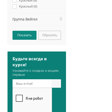
Красные (
8
)
Красный (
6
)
Малиновые (
2
)
Малиновый (
3
)
Группа Вейгел
Оранжевые (
1
)
Оранжевый (
1
)
Сбросить
Пурпурно-Лиловые (
1
)
Пурпурно-лиловый (
1
)
Пурпурные (
1
)
Пурпурный (
1
)
Будьте всегда в
Розовые (
26
)
курсе!
Розовый (
10
)
Узнавайте о скидках и акциях
первым