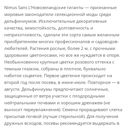
Nimus Sans L'Новозеландские гиганты — признанные
мировые законодатели селекционной моды среди
дельфиниумов. Исключительные декоративные
качества, зимостойкость, долговечность и
неприхотливость, сделали эти сорта самым желанным
приобретением многих профессионалов и садоводов-
любителей. Растения рослые, более 2 м, с прочными
здоровыми цветоносами, но все же нуждается в опоре.
Необыкновенно крупные цветки розового оттенка с
темным глазком, собраны в плотное, буквально
набитое соцветие. Первое цветение происходит на
второй год после посева, в июне-июле. Повторное — в
августе. Дельфиниумы предпочитают солнечные,
защищенные от ветра участки с плодородными
нейтральными почвами и хорошим дренажем (не
выносит переувлажнения). Семена проращивают слегка
присыпав почвой (лучше стерильной). Для получения
дружных всходов, посевы рекомендуется выдержать в