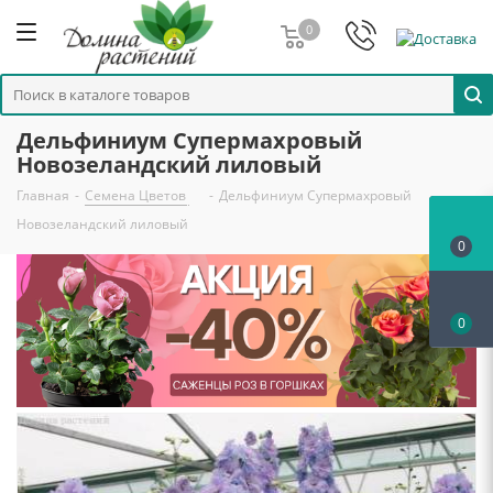
0
Дельфиниум Супермахровый
Новозеландский лиловый
Главная
-
Семена Цветов
-
Дельфиниум Супермахровый
Новозеландский лиловый
0
0