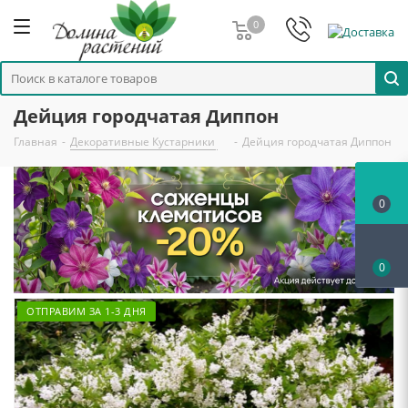
0
Дейция городчатая Диппон
Главная
-
Декоративные Кустарники
-
Дейция городчатая Диппон
0
0
ОТПРАВИМ ЗА 1-3 ДНЯ