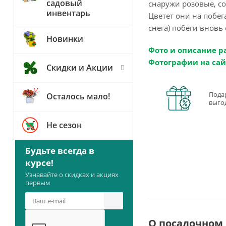
садовый
снаружи розовые, со
инвентарь
Цветет они на побег
снега) побеги вновь 
Новинки
Фото и описание р
Фотографии на сай
Скидки и Акции
Пода
Осталось мало!
выго
Не сезон
Будьте всегда в
курсе!
Узнавайте о скидках и акциях
первым
О посадочном