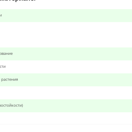
и
звание
сти
 растения
зостойкости)