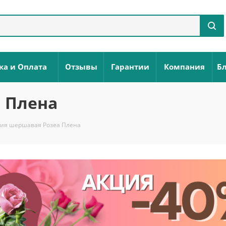
ка и Оплата
Отзывы
Гарантии
Компания
Бл
 Плена
ия шершавая Розеа Плена