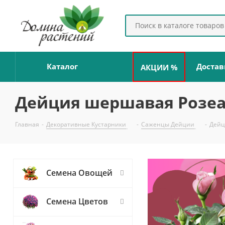
Каталог
Достав
АКЦИИ %
Дейция шершавая Розеа
Главная
-
Декоративные Кустарники
-
Саженцы Дейции
-
Дейц
Семена Овощей
Семена Цветов