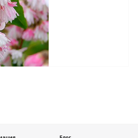
мация
Блог