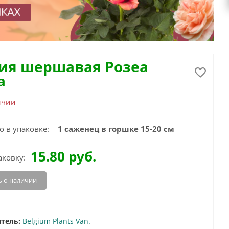
ия шершавая Розеа
а
ичии
о в упаковке:
1 саженец в горшке 15-20 см
15.80
руб.
аковку:
 о наличии
тель:
Belgium Plants Van.