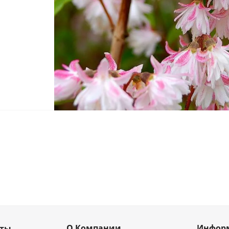
О Компании
Инфор
кты