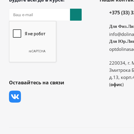
+375 (33) 
Для Физ.Ли
info@dolina
Для Юр.Ли
optdolinas
220034, г. 
Змитрока Б
д.13, корп.
Оставайтесь на связи
(
офис
)