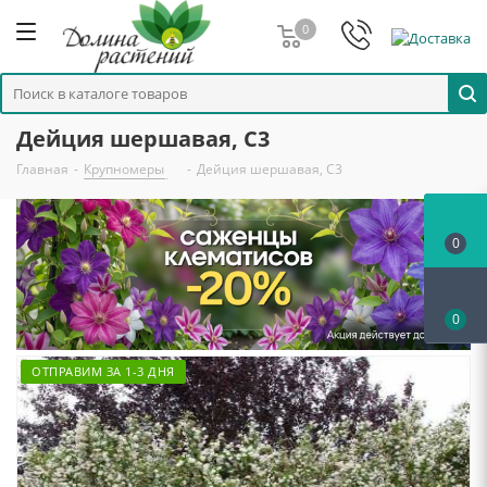
0
Дейция шершавая, С3
Главная
-
Крупномеры
-
Дейция шершавая, С3
0
0
ОТПРАВИМ ЗА 1-3 ДНЯ