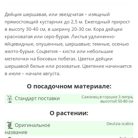
Дейция шершавая, или звездчатая – изящный
прямостоящий кустарник до 2,5 м. Ежегодный прирост
в высоту 30-40 см, в ширину 20-30 см. Кора дейции
красноватая или серо-бурая. Листья удлиненно-
яйцевидные, опушенные, шершавые; темные, осенью
желто-бурые. Соцветия – кисти или небольшие
метелочки на боковых побегах. Цветки дейции
шершавой белые или розоватые. Цветение начинается
в июле – начале августа.
О посадочном материале:
Саженец в горшке 3 литра,
Стандарт поставки
высотой 50-80 см
О растении:
Deutzia scabra
Оригинальное
название