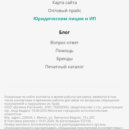
Карта сайта
Оптовый прайс
Юридическим лицам и ИП
Блог
Вопрос-ответ
Помощь
Бренды
Печатный каталог
Указанные на сайте контакты и время работы магазина, являются в том
числе контактами и временем работы для связи по вопросам обращения
покупателей о нарушении их прав.
ООО «Долина Растений», УНП: 192692943, свидетельство о гос. регистрации
юр. лица выдано 19.08.2016 Минским городским исполнительным
комитетом
Юр. адрес: 220034, г. Минск, ул. Змитрока Бядули, 13 к.207.
В торговом реестре с 19.01.2024, № регистрации 572156.
Номер местного исполнительного и распорядительного органа,
уполномоченного рассматривать обращения покупателей в соответствии с