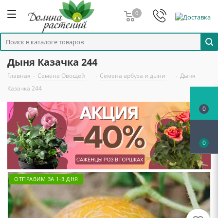
0
Дыня Казачка 244
Главная
-
Семена Овощей
-
Семена арбуза и дыни
-
Дыня
Казачка 244
0
0
ОТПРАВИМ ЗА 1-3 ДНЯ