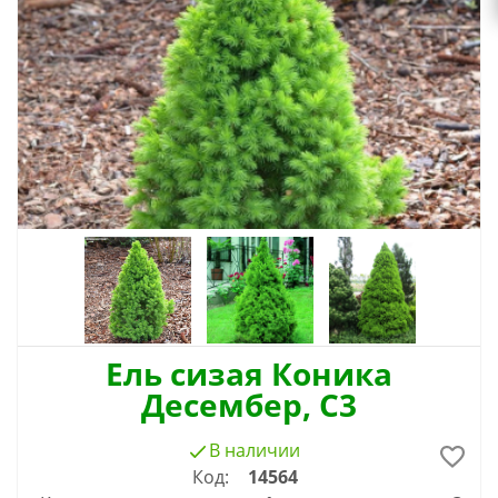
Ель сизая Коника
Десембер, С3
В наличии
Код:
14564