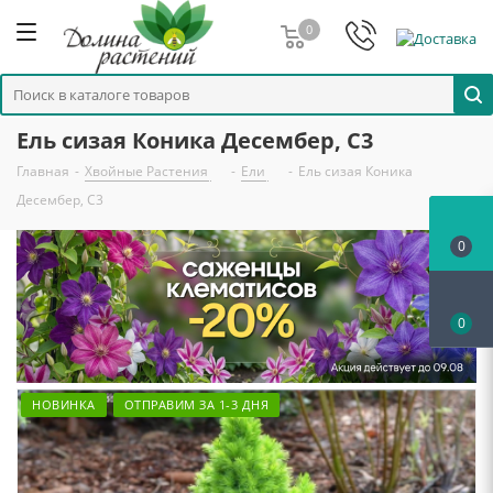
0
Ель сизая Коника Десембер, С3
Главная
-
Хвойные Растения
-
Ели
-
Ель сизая Коника
Десембер, С3
0
0
НОВИНКА
ОТПРАВИМ ЗА 1-3 ДНЯ