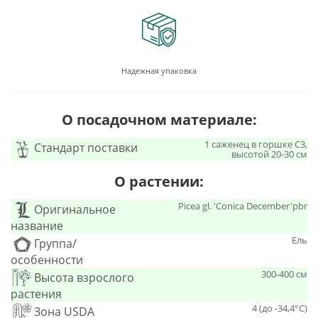
Надежная упаковка
О посадочном материале:
1 саженец в горшке С3,
Стандарт поставки
высотой 20-30 см
О растении:
Picea gl. 'Conica December'pbr
Оригинальное
название
Ель
Группа/
особенности
300-400 см
Высота взрослого
растения
4 (до -34,4°С)
Зона USDA